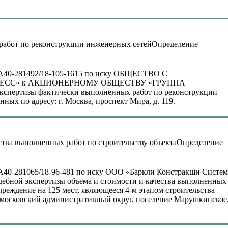
Определение
№ А40-281492/18-105-1615 по иску ОБЩЕСТВО С
ЕСС» к АКЦИОНЕРНОМУ ОБЩЕСТВУ «ГРУППА
спертизы фактически выполненных работ по реконструкции
х по адресу: г. Москва, проспект Мира, д. 119.
Определение
№ А40-281065/18-96-481 по иску ООО «Баркли Констракшн Систе
ебной экспертизы объема и стоимости и качества выполненных
чреждение на 125 мест, являющееся 4-м этапом строительства
вомосковский административный округ, поселение Марушкинское