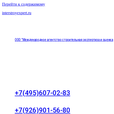
Перейти к содержимому
interstroyexpert.ru
ООО "Международное агентство строительная экспертиза и оценка
"НЕЗАВИСИМОСТЬ"
Москва, Большой Сухаревский переулок дом 11, о
8
+7(495)607-02-83
Для звонков в рабочее время в будни
+7(926)901-56-80