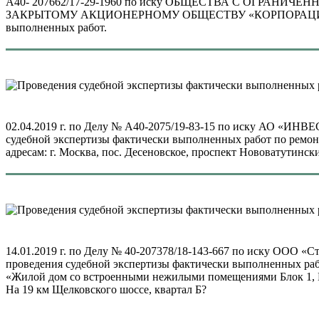
А40- 207662/17-29-1960 по иску ОБЩЕСТВА С ОГРАН
ЗАКРЫТОМУ АКЦИОНЕРНОМУ ОБЩЕСТВУ «КОРПОРАЦИЯ ТЕЛЕ
выполненных работ.
02.04.2019 г. по Делу № А40-2075/19-83-15 по иску АО «И
судебной экспертизы фактически выполненных работ по ремон
адресам: г. Москва, пос. Десеновское, проспект Нововатутинский, д
14.01.2019 г. по Делу № 40-207378/18-143-667 по иску ООО «
проведения судебной экспертизы фактически выполненных рабо
«Жилой дом со встроенными нежилыми помещениями Блок 1, Блок
На 19 км Щелковского шоссе, квартал Б?