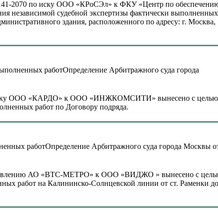
19-141-2070 по иску ООО «КРоСЭл» к ФКУ «Центр по обеспечени
ения независимой судебной экспертизы фактически выполненных
нистративного здания, расположенного по адресу: г. Москва,
Определение Арбитражного суда города
 по иску ООО «КАРДО» к ООО «ИНЖКОМСИТИ» вынесено с целью
олненных работ по Договору подряда.
Определение Арбитражного суда города Москвы о
му заявлению АО «ВТС-МЕТРО» к ООО «ВИДЖО » вынесено с цел
нных работ на Калининско-Солнцевской линии от ст. Раменки д