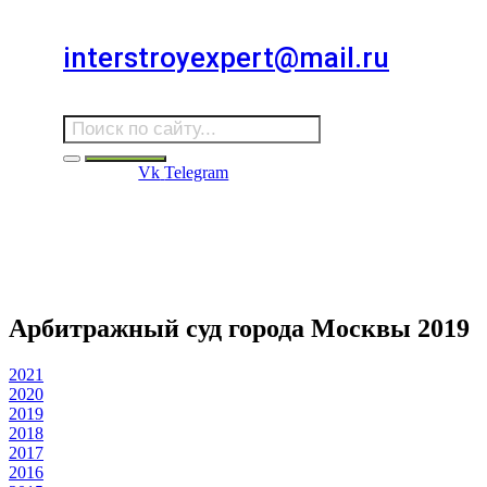
Для звонков в выходные и праздничные дни
interstroyexpert@mail.ru
Для Ваших заявок
Vk
Telegram
Судебная Экспертиза
Услуги
Информация
Стро
Строительная экспертиза
Арбитражный суд города Москвы 2019
2021
2020
2019
2018
2017
2016