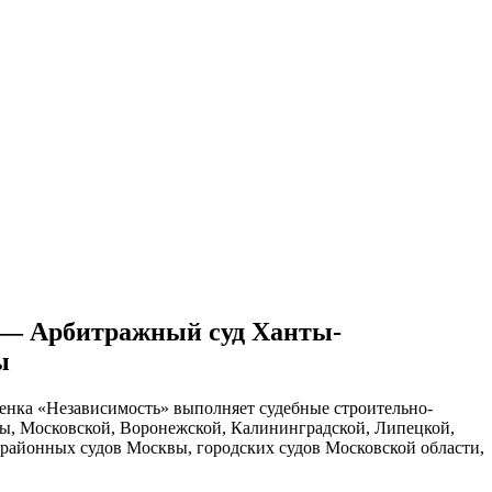
ительное обследование
Аудит
Проверка Смет
Выпо
 — Арбитражный суд Ханты-
ы
енка «Независимость» выполняет судебные строительно-
ы, Московской, Воронежской, Калининградской, Липецкой,
 районных судов Москвы, городских судов Московской области,