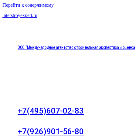
Перейти к содержимому
interstroyexpert.ru
ООО "Международное агентство строительная экспертиза и оценка
"НЕЗАВИСИМОСТЬ"
Москва, Большой Сухаревский переулок дом 11, о
8
+7(495)607-02-83
Для звонков в рабочее время в будни
+7(926)901-56-80