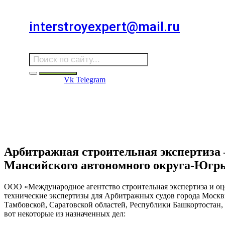
Для звонков в выходные и праздничные дни
interstroyexpert@mail.ru
Для Ваших заявок
Vk
Telegram
Судебная Экспертиза
Услуги
Информация
Стро
Строительная экспертиза
Арбитражная строительная экспертиза
Мансийского автономного округа-Югр
ООО «Международное агентство строительная экспертиза и оц
технические экспертизы для Арбитражных судов города Москв
Тамбовской, Саратовской областей, Республики Башкортостан,
вот некоторые из назначенных дел: