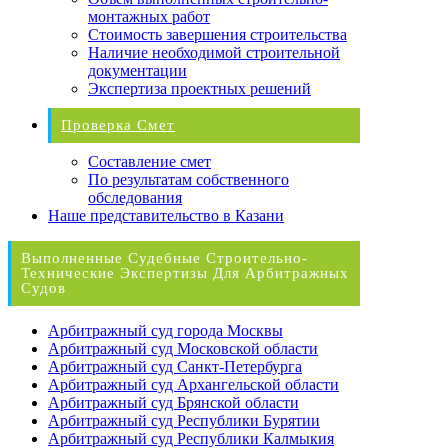
монтажных работ
Стоимость завершения строительства
Наличие необходимой строительной
документации
Экспертиза проектных решений
Проверка Смет
Составление смет
По результатам собственного
обследования
Наше представительство в Казани
Выполненные Судебные Строительно-
Технические Экспертизы Для Арбитражных
Судов
Арбитражный суд города Москвы
Арбитражный суд Московской области
Арбитражный суд Санкт-Петербурга
Арбитражный суд Архангельской области
Арбитражный суд Брянской области
Арбитражный суд Республики Бурятии
Арбитражный суд Республики Калмыкия