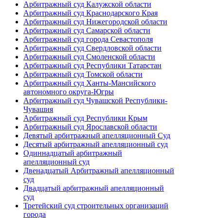
Арбитражный суд Калужской области
Арбитражный суд Краснодарского Края
Арбитражный суд Нижегородской области
Арбитражный суд Самарской области
Арбитражный суд города Севастополя
Арбитражный суд Свердловской области
Арбитражный суд Смоленской области
Арбитражный суд Республики Татарстан
Арбитражный суд Томской области
Арбитражный суд Ханты-Мансийского
автономного округа-Югры
Арбитражный суд Чувашской Республики-
Чувашия
Арбитражный суд Республики Крым
Арбитражный суд Ярославской области
Девятый арбитражный апелляционный Суд
Десятый арбитражный апелляционный суд
Одиннадцатый арбитражный
апелляционный суд
Двенадцатый Арбитражный апелляционный
суд
Двадцатый арбитражный апелляционный
суд
Третейский суд строительных организаций
города