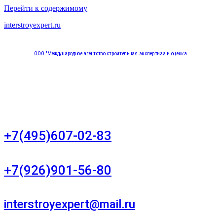
Перейти к содержимому
interstroyexpert.ru
ООО "Международное агентство строительная экспертиза и оценка
"НЕЗАВИСИМОСТЬ"
Москва, Большой Сухаревский переулок дом 11, офис 8
+7(495)607-02-83
Для звонков в рабочее время в будни
+7(926)901-56-80
Для звонков в выходные и праздничные дни
interstroyexpert@mail.ru
Для Ваших заявок