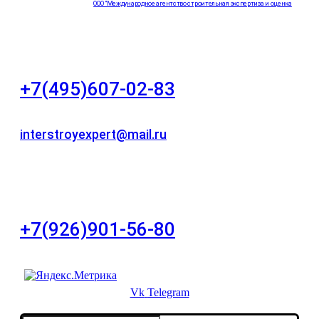
ООО "Международное агентство строительная экспертиза и оценка
"НЕЗАВИСИМОСТЬ"
+7(495)607-02-83
Для звонков в рабочее время в будни
interstroyexpert@mail.ru
Для Ваших заявок
город Москва, Большой Сухаревский переулок
дом 11, офис 8
+7(926)901-56-80
Для звонков в выходные и праздничные дни
Vk
Telegram