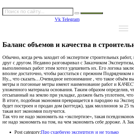
Vk
Telegram
Баланс объемов и качества в строитель
Обычно, когда речь заходит об экспертизе строительных работ, 
друг с другом. Недавно разговаривал с Заказчиком Экспертизы
выполненных работ этим хотел удешевить их. Его логика заключ
вполне достаточно, чтобы расстаться с прежним Подрядчиком и
Ну.., что сказать…Очевидное непонимание , что такое объём в
метры и погонные метры имеют наименование работ и КАЧЕС
уложенного материала основания. Таким образом определив, что
отсыпанный на землю при укладке, должен быть уплотнен, что 
В итоге, подобная экономия превращается в пародию на Эксперт
будет построен и продан дом (коттедж), эдак миллионов за 25 т
такая вот экономия получится.
Так что не надо экономить на «экспертизе», такая псевдоэконо
не надо экономить на том, на чем экономить себе дороже. А Зак
Post category:
Про судебную экспертизу и не только