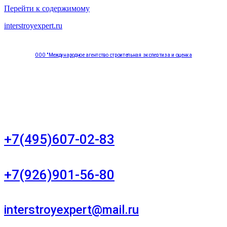
Перейти к содержимому
interstroyexpert.ru
ООО "Международное агентство строительная экспертиза и оценка
"НЕЗАВИСИМОСТЬ"
Москва, Большой Сухаревский переулок дом 11, офис 8
+7(495)607-02-83
Для звонков в рабочее время в будни
+7(926)901-56-80
Для звонков в выходные и праздничные дни
interstroyexpert@mail.ru
Для Ваших заявок