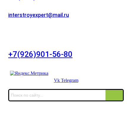
Для звонков в рабочее время в будни
interstroyexpert@mail.ru
Для Ваших заявок
город Москва, Большой Сухаревский переулок
дом 11, офис 8
+7(926)901-56-80
Для звонков в выходные и праздничные дни
Vk
Telegram