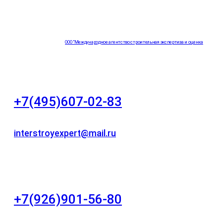
ООО "Международное агентство строительная экспертиза и оценка
"НЕЗАВИСИМОСТЬ"
+7(495)607-02-83
Для звонков в рабочее время в будни
interstroyexpert@mail.ru
Для Ваших заявок
город Москва, Большой Сухаревский переулок
дом 11, офис 8
+7(926)901-56-80
Для звонков в выходные и праздничные дни