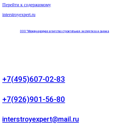
Перейти к содержимому
interstroyexpert.ru
ООО "Международное агентство строительная экспертиза и оценка
"НЕЗАВИСИМОСТЬ"
Москва, Большой Сухаревский переулок дом 11, офис 8
+7(495)607-02-83
Для звонков в рабочее время в будни
+7(926)901-56-80
Для звонков в выходные и праздничные дни
interstroyexpert@mail.ru
Для Ваших заявок