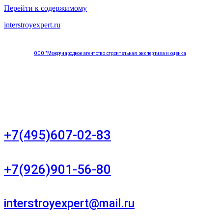
Перейти к содержимому
interstroyexpert.ru
ООО "Международное агентство строительная экспертиза и оценка
"НЕЗАВИСИМОСТЬ"
Москва, Большой Сухаревский переулок дом 11, офис 8
+7(495)607-02-83
Для звонков в рабочее время в будни
+7(926)901-56-80
Для звонков в выходные и праздничные дни
interstroyexpert@mail.ru
Для Ваших заявок