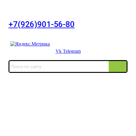
город Москва, Большой Сухаревский переулок
дом 11, офис 8
+7(926)901-56-80
Для звонков в выходные и праздничные дни
Vk
Telegram