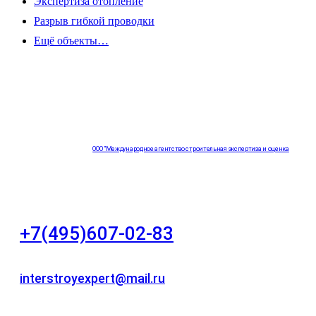
Экспертиза отопление
Разрыв гибкой проводки
Ещё объекты…
ООО "Международное агентство строительная экспертиза и оценка
"НЕЗАВИСИМОСТЬ"
+7(495)607-02-83
Для звонков в рабочее время в будни
interstroyexpert@mail.ru
Для Ваших заявок