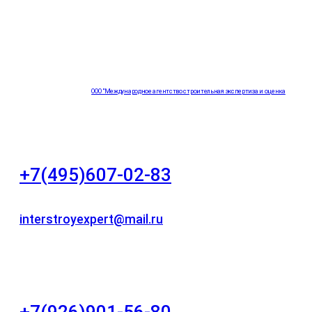
ООО "Международное агентство строительная экспертиза и оценка
"НЕЗАВИСИМОСТЬ"
+7(495)607-02-83
Для звонков в рабочее время в будни
interstroyexpert@mail.ru
Для Ваших заявок
город Москва, Большой Сухаревский переулок
дом 11, офис 8
+7(926)901-56-80