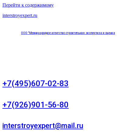
Перейти к содержимому
interstroyexpert.ru
ООО "Международное агентство строительная экспертиза и оценка
"НЕЗАВИСИМОСТЬ"
Москва, Большой Сухаревский переулок дом 11, офис 8
+7(495)607-02-83
Для звонков в рабочее время в будни
+7(926)901-56-80
Для звонков в выходные и праздничные дни
interstroyexpert@mail.ru
Для Ваших заявок