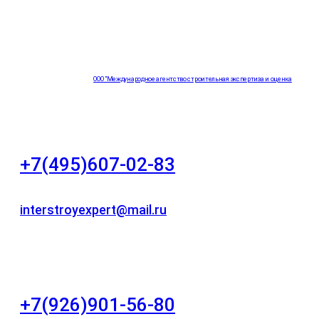
ООО "Международное агентство строительная экспертиза и оценка
"НЕЗАВИСИМОСТЬ"
+7(495)607-02-83
Для звонков в рабочее время в будни
interstroyexpert@mail.ru
Для Ваших заявок
город Москва, Большой Сухаревский переулок
дом 11, офис 8
+7(926)901-56-80