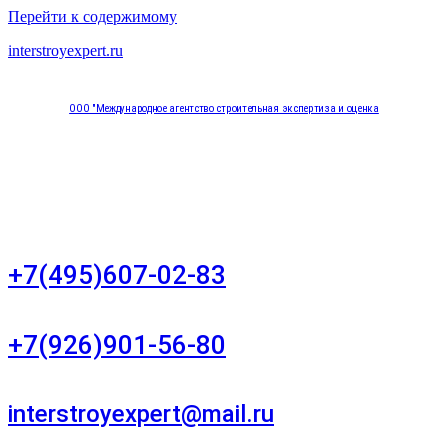
Перейти к содержимому
interstroyexpert.ru
ООО "Международное агентство строительная экспертиза и оценка
"НЕЗАВИСИМОСТЬ"
Москва, Большой Сухаревский переулок дом 11, офис 8
+7(495)607-02-83
Для звонков в рабочее время в будни
+7(926)901-56-80
Для звонков в выходные и праздничные дни
interstroyexpert@mail.ru
Для Ваших заявок