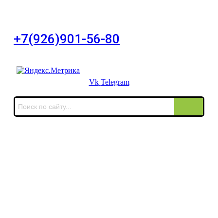
город Москва, Большой Сухаревский переулок
дом 11, офис 8
+7(926)901-56-80
Для звонков в выходные и праздничные дни
Vk
Telegram