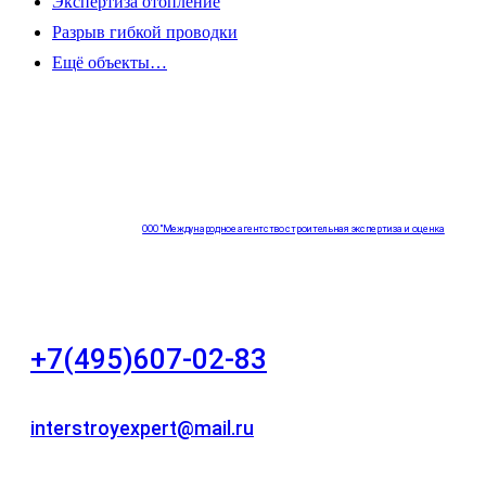
Экспертиза отопление
Разрыв гибкой проводки
Ещё объекты…
ООО "Международное агентство строительная экспертиза и оценка
"НЕЗАВИСИМОСТЬ"
+7(495)607-02-83
Для звонков в рабочее время в будни
interstroyexpert@mail.ru
Для Ваших заявок