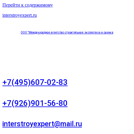
Перейти к содержимому
interstroyexpert.ru
ООО "Международное агентство строительная экспертиза и оценка
"НЕЗАВИСИМОСТЬ"
Москва, Большой Сухаревский переулок дом 11, офис 8
+7(495)607-02-83
Для звонков в рабочее время в будни
+7(926)901-56-80
Для звонков в выходные и праздничные дни
interstroyexpert@mail.ru
Для Ваших заявок