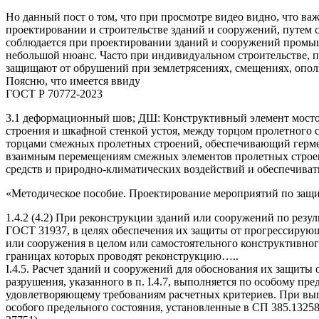
Но данный пост о том, что при просмотре видео видно, что в
проектировании и строительстве зданий и сооружений, путем с
соблюдается при проектировании зданий и сооружений промыш
небольшой нюанс. Часто при индивидуальном строительстве, 
защищают от обрушений при землетрясениях, смещениях, опол
Поясню, что имеется ввиду
ГОСТ Р 70772-2023
3.1 деформационный шов; ДШ: Конструктивный элемент мосто
строения и шкафной стенкой устоя, между торцом пролетного 
торцами смежных пролетных строений, обеспечивающий герме
взаимным перемещениям смежных элементов пролетных строен
средств и природно-климатических воздействий и обеспечиват
«Методическое пособие. Проектирование мероприятий по защ
1.4.2 (4.2) При реконструкции зданий или сооружений по резул
ГОСТ 31937, в целях обеспечения их защиты от прогрессирующ
или сооружения в целом или самостоятельного конструктивно
границах которых проводят реконструкцию…..
I.4.5. Расчет зданий и сооружений для обоснования их защит
разрушения, указанного в п. I.4.7, выполняется по особому пре
удовлетворяющему требованиям расчетных критериев. При вып
особого предельного состояния, установленные в СП 385.13258