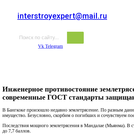
Для звонков в выходные и праздничные дни
interstroyexpert@mail.ru
Для Ваших заявок
Vk
Telegram
Судебная Экспертиза
Услуги
Информация
Стро
Строительная экспертиза
Инженерное противостояние землетря
современные ГОСТ стандарты защищаю
В Бангкоке произошло недавно землетрясение. По разным данным
имущество. Безусловно, скорбим о погибших и сочувствуем по
Последствия мощного землетрясения в Мандалае (Мьянма). В 
до 7,7 баллов.