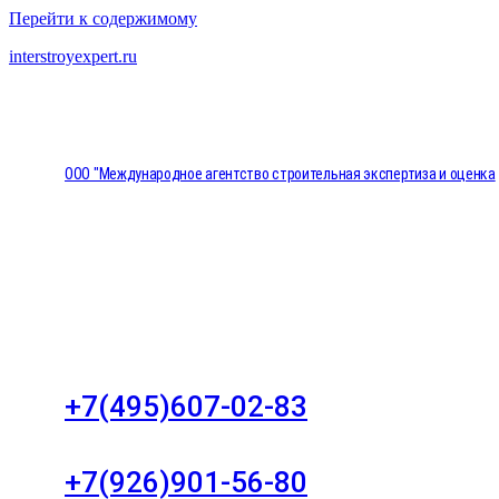
Перейти к содержимому
interstroyexpert.ru
ООО "Международное агентство строительная экспертиза и оценка
"НЕЗАВИСИМОСТЬ"
Москва, Большой Сухаревский переулок дом 11, о
8
+7(495)607-02-83
Для звонков в рабочее время в будни
+7(926)901-56-80