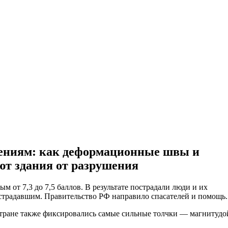
ительное обследование
Аудит
Проверка Смет
Выпо
сениям: как деформационные швы и
т здания от разрушения
 от 7,3 до 7,5 баллов. В результате пострадали люди и их
страдавшим. Правительство РФ направило спасателей и помощь.
стране также фиксировались самые сильные толчки — магнитудо