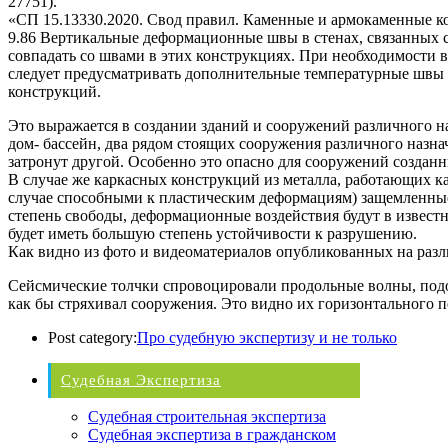
27751).
«СП 15.13330.2020. Свод правил. Каменные и армокаменные к
9.86 Вертикальные деформационные швы в стенах, связанных
совпадать со швами в этих конструкциях. При необходимости в
следует предусматривать дополнительные температурные швы б
конструкций.
Это выражается в создании зданий и сооружений различного н
дом- бассейн, два рядом стоящих сооружения различного назна
затронут другой. Особенно это опасно для сооружений создан
В случае же каркасных конструкций из металла, работающих к
случае способными к пластическим деформациям) защемленны
степень свободы, деформационные воздействия будут в извес
будет иметь большую степень устойчивости к разрушению.
Как видно из фото и видеоматериалов опубликованных на раз
Сейсмические толчки спровоцировали продольные волны, подобн
как бы стряхивал сооружения. Это видно их горизонтального 
Post category:
Про судебную экспертизу и не только
Судебная Экспертиза
Судебная строительная экспертиза
Судебная экспертиза в гражданском