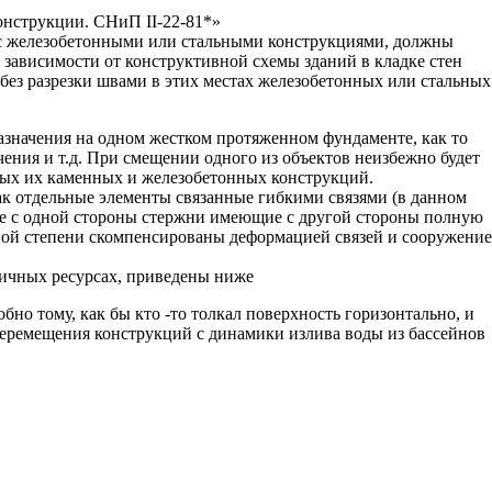
онструкции. СНиП II-22-81*»
 с железобетонными или стальными конструкциями, должны
 зависимости от конструктивной схемы зданий в кладке стен
ез разрезки швами в этих местах железобетонных или стальных
азначения на одном жестком протяженном фундаменте, как то
чения и т.д. При смещении одного из объектов неизбежно будет
ных их каменных и железобетонных конструкций.
ак отдельные элементы связанные гибкими связями (в данном
е с одной стороны стержни имеющие с другой стороны полную
тной степени скомпенсированы деформацией связей и сооружение
личных ресурсах, приведены ниже
о тому, как бы кто -то толкал поверхность горизонтально, и
перемещения конструкций с динамики излива воды из бассейнов