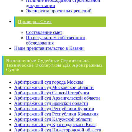
Наличие необходимой строительной
документации
Экспертиза проектных решений
Проверка Смет
Составление смет
По результатам собственного
обследования
Наше представительство в Казани
Выполненные Судебные Строительно-
Технические Экспертизы Для Арбитражных
Судов
Арбитражный суд города Москвы
Арбитражный суд Московской области
Арбитражный суд Санкт-Петербурга
Арбитражный суд Архангельской области
Арбитражный суд Брянской области
Арбитражный суд Республики Бурятии
Арбитражный суд Республики Калмыкия
Арбитражный суд Калужской области
Арбитражный суд Краснодарского Края
Арбитражный суд Нижегородской области