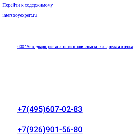
Перейти к содержимому
interstroyexpert.ru
ООО "Международное агентство строительная экспертиза и оценка
"НЕЗАВИСИМОСТЬ"
Москва, Большой Сухаревский переулок дом 11, о
8
+7(495)607-02-83
Для звонков в рабочее время в будни
+7(926)901-56-80