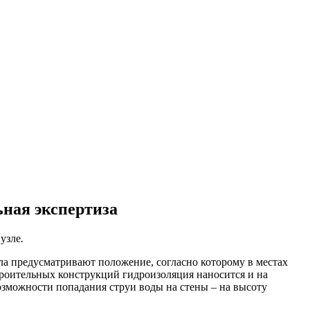
ительное обследование
Аудит
Проверка Смет
Выпо
ная экспертиза
нузле
.
 предусматривают положение, согласно которому в местах
троительных конструкций гидроизоляция наносится и на
озможности попадания струи воды на стены – на высоту