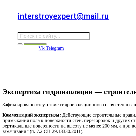
Для звонков в выходные и праздничные дни
interstroyexpert@mail.ru
Для Ваших заявок
Vk
Telegram
Судебная Экспертиза
Услуги
Информация
Стро
Строительная экспертиза
Экспертиза гидроизоляции — строитель
Зафиксировано отсутствие гидроизоляционного слоя стен в са
Комментарий экспертизы:
Действующие строительные правила
примыкания пола к поверхности стен, перегородок и других с
вертикальные поверхности на высоту не менее 200 мм, а при в
замачивания (п. 7.2 СП 29.13330.2011).