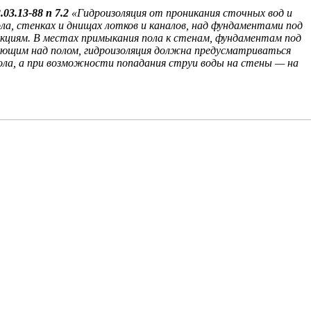
3.13-88 п 7.2
«Гидроизоляция от проникания сточных вод и
а, стенках и днищах лотков и каналов, над фундаментами под
укциям. В местах примыкания пола к стенам, фундаментам под
ающим над полом, гидроизоляция должна предусматриваться
ола, а при возможности попадания струи воды на стены — на