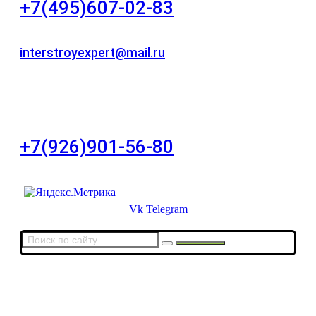
+7(495)607-02-83
Для звонков в рабочее время в будни
interstroyexpert@mail.ru
Для Ваших заявок
город Москва, Большой Сухаревский переулок
дом 11, офис 8
+7(926)901-56-80
Для звонков в выходные и праздничные дни
Vk
Telegram