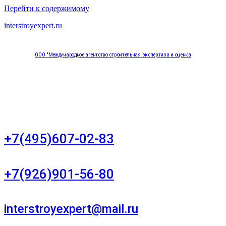
Перейти к содержимому
interstroyexpert.ru
ООО "Международное агентство строительная экспертиза и оценка
"НЕЗАВИСИМОСТЬ"
Москва, Большой Сухаревский переулок дом 11, офис 8
+7(495)607-02-83
Для звонков в рабочее время в будни
+7(926)901-56-80
Для звонков в выходные и праздничные дни
interstroyexpert@mail.ru
Для Ваших заявок