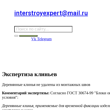
Для звонков в выходные и праздничные дни
interstroyexpert@mail.ru
Для Ваших заявок
Vk
Telegram
Судебная Экспертиза
Услуги
Информация
Стро
Строительная экспертиза
Экспертиза клиньев
Деревянные клинья не удалены из монтажных швов
Комментарий экспертизы:
Согласно ГОСТ 30674-99 "Блоки 
условия":
Деревянные клинья, применяемые для временной фиксации издел