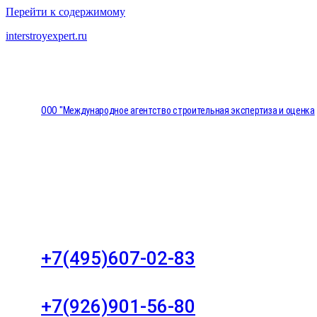
Перейти к содержимому
interstroyexpert.ru
ООО "Международное агентство строительная экспертиза и оценка
"НЕЗАВИСИМОСТЬ"
Москва, Большой Сухаревский переулок дом 11, о
8
+7(495)607-02-83
Для звонков в рабочее время в будни
+7(926)901-56-80