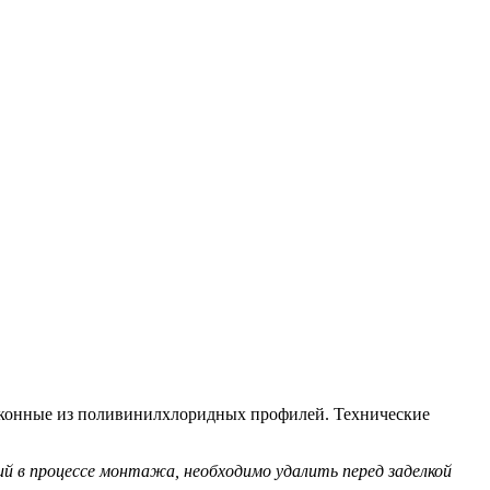
ительное обследование
Аудит
Проверка Смет
Выпо
оконные из поливинилхлоридных профилей. Технические
ий в процессе монтажа, необходимо удалить перед заделкой