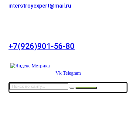
interstroyexpert@mail.ru
Для Ваших заявок
город Москва, Большой Сухаревский переулок
дом 11, офис 8
+7(926)901-56-80
Для звонков в выходные и праздничные дни
Vk
Telegram