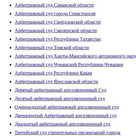
Арбитражный суд Самарской области
Арбитражный суд города Севастополя
Арбитражный суд Свердловской области
Арбитражный суд Смоленской области
Арбитражный суд Республики Татарстан
Арбитражный суд Томской области
Арбитражный суд Ханты-Мансийского автономного окр
Арбитражный суд Чувашской Республики-Чувашия
Арбитражный суд Республики Крым
Арбитражный суд Ярославской области
Девятый арбитражный апелляционный Суд
Десятый арбитражный апелляционный суд
Одиннадцатый арбитражный апелляционный суд
Двенадцатый Арбитражный апелляционный суд
Двадцатый арбитражный апелляционный суд
Третейский суд строительных организаций города