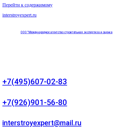
Перейти к содержимому
interstroyexpert.ru
ООО "Международное агентство строительная экспертиза и оценка
"НЕЗАВИСИМОСТЬ"
Москва, Большой Сухаревский переулок дом 11, офис 8
+7(495)607-02-83
Для звонков в рабочее время в будни
+7(926)901-56-80
Для звонков в выходные и праздничные дни
interstroyexpert@mail.ru
Для Ваших заявок