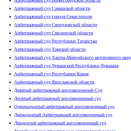
Арбитражный суд Нижегородской области
Арбитражный суд Самарской области
Арбитражный суд города Севастополя
Арбитражный суд Свердловской области
Арбитражный суд Смоленской области
Арбитражный суд Республики Татарстан
Арбитражный суд Томской области
Арбитражный суд Ханты-Мансийского автономного окр
Арбитражный суд Чувашской Республики-Чувашия
Арбитражный суд Республики Крым
Арбитражный суд Ярославской области
Девятый арбитражный апелляционный Суд
Десятый арбитражный апелляционный суд
Одиннадцатый арбитражный апелляционный суд
Двенадцатый Арбитражный апелляционный суд
Двадцатый арбитражный апелляционный суд