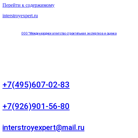
Перейти к содержимому
interstroyexpert.ru
ООО "Международное агентство строительная экспертиза и оценка
"НЕЗАВИСИМОСТЬ"
Москва, Большой Сухаревский переулок дом 11, офис 8
+7(495)607-02-83
Для звонков в рабочее время в будни
+7(926)901-56-80
Для звонков в выходные и праздничные дни
interstroyexpert@mail.ru
Для Ваших заявок