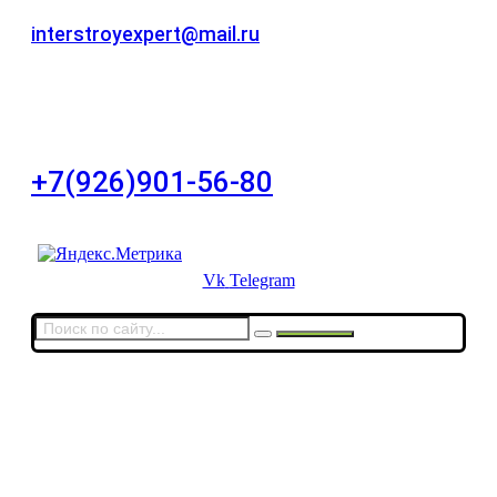
Для звонков в рабочее время в будни
interstroyexpert@mail.ru
Для Ваших заявок
город Москва, Большой Сухаревский переулок
дом 11, офис 8
+7(926)901-56-80
Для звонков в выходные и праздничные дни
Vk
Telegram