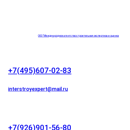
ООО "Международное агентство строительная экспертиза и оценка
"НЕЗАВИСИМОСТЬ"
+7(495)607-02-83
Для звонков в рабочее время в будни
interstroyexpert@mail.ru
Для Ваших заявок
город Москва, Большой Сухаревский переулок
дом 11, офис 8
+7(926)901-56-80