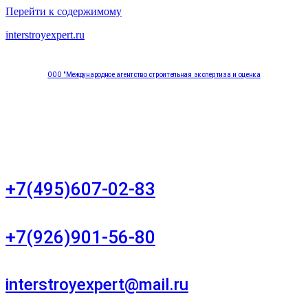
Перейти к содержимому
interstroyexpert.ru
ООО "Международное агентство строительная экспертиза и оценка
"НЕЗАВИСИМОСТЬ"
Москва, Большой Сухаревский переулок дом 11, офис 8
+7(495)607-02-83
Для звонков в рабочее время в будни
+7(926)901-56-80
Для звонков в выходные и праздничные дни
interstroyexpert@mail.ru
Для Ваших заявок