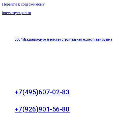
Перейти к содержимому
interstroyexpert.ru
ООО "Международное агентство строительная экспертиза и оценка
"НЕЗАВИСИМОСТЬ"
Москва, Большой Сухаревский переулок дом 11, о
8
+7(495)607-02-83
Для звонков в рабочее время в будни
+7(926)901-56-80