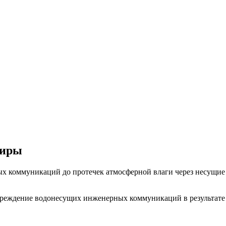
ительное обследование
Аудит
Проверка Смет
Выпо
тиры
ых коммуникаций до протечек атмосферной влаги через несущие
овреждение водонесущих инженерных коммуникаций в результате