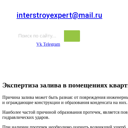
Для звонков в выходные и праздничные дни
interstroyexpert@mail.ru
Для Ваших заявок
Vk
Telegram
Судебная Экспертиза
Услуги
Информация
Стро
Строительная экспертиза
Экспертиза залива в помещениях квар
Причина залива может быть разная: от повреждения инженерн
и ограждающие конструкции и образования конденсата на них.
Наиболее частой причиной образования протечек, является п
гидравлических ударов.
При наличии протечек необходимо оценить возникший ущерб.