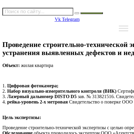
Vk
Telegram
Проведение строительно-технической э
устранения выявленных дефектов и не
Объект:
жилая квартира
1.
Цифровая фотокамера;
2.
Набор визуально-измерительного контроля (ВИК)
Сертифи
3.
Лазерный дальномер DISTO D5
зав. № 313821516. Свидете
4.
рейка-уровень 2-х метровая
Свидетельство о поверке ООО «
Цель
экспертизы:
Проведение строительно-технической экспертизы с целью опре
Обследование
объекта проводилось экспертом ООО «Агентство 