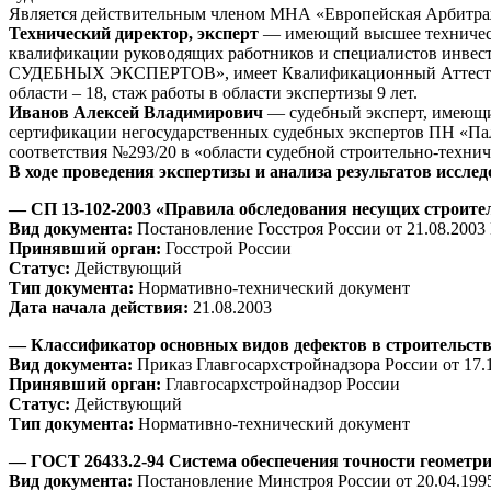
Является действительным членом МНА «Европейская Арбитраж
Технический директор, эксперт
— имеющий высшее техническо
квалификации руководящих работников и специалистов инве
СУДЕБНЫХ ЭКСПЕРТОВ», имеет Квалификационный Аттестат № 25
области – 18, стаж работы в области экспертизы 9 лет.
Иванов Алексей Владимирович
— судебный эксперт, имеющий
сертификации негосударственных судебных экспертов ПН «Пала
соответствия №293/20 в «области судебной строительно-технич
В ходе проведения экспертизы и анализа результатов иссл
— СП 13-102-2003 «Правила обследования несущих строите
Вид документа:
Постановление Госстроя России от 21.08.2003 
Принявший орган:
Госстрой России
Статус:
Действующий
Тип документа:
Нормативно-технический документ
Дата начала действия:
21.08.2003
— Классификатор основных видов дефектов в строительст
Вид документа:
Приказ Главгосархстройнадзора России от 17.
Принявший орган:
Главгосархстройнадзор России
Статус:
Действующий
Тип документа:
Нормативно-технический документ
— ГОСТ 26433.2-94 Система обеспечения точности геометр
Вид документа:
Постановление Минстроя России от 20.04.1995