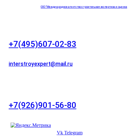
ООО "Международное агентство строительная экспертиза и оценка
"НЕЗАВИСИМОСТЬ"
+7(495)607-02-83
Для звонков в рабочее время в будни
interstroyexpert@mail.ru
Для Ваших заявок
город Москва, Большой Сухаревский переулок
дом 11, офис 8
+7(926)901-56-80
Для звонков в выходные и праздничные дни
Vk
Telegram