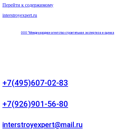
Перейти к содержимому
interstroyexpert.ru
ООО "Международное агентство строительная экспертиза и оценка
"НЕЗАВИСИМОСТЬ"
Москва, Большой Сухаревский переулок дом 11, офис 8
+7(495)607-02-83
Для звонков в рабочее время в будни
+7(926)901-56-80
Для звонков в выходные и праздничные дни
interstroyexpert@mail.ru
Для Ваших заявок