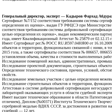
Генеральный директор, эксперт — Кадыров Фархад Абдур
Сертификат №7/152 соответствия требованиям системы сертифи
определения их оценки», выдан ГУ РФЦСЭ при Министерстве 
соответствия требованиям системы добровольной сертификации
целью определения их оценки», выдан некоммерческим партнер
года, имеет Квалификационный Аттестат № 25879 от 02.12.15 
Имеет Сертификат рег.№ РОСС RU.И597.04НЯ00 от 16.10.2009 
объектов и территории, функционально связанной с ними, в то
2015 гола, а также сертификаты соответствия № 006657, 00665
установления объема, качества и стоимости выполненных рабо
Исследование помещений жилых, административных, промышле
Исследование проектной документации, строительных объектов
Определение технического состояния, причин, условий, обсто
свойств.
Исследование земельных участков с целью определения межевы
Исследование строительных объектов и территории, функциона
Аттестован в системе добровольной сертификации негосуд
лабораторий оказывающих услуги в области судебной эксперти
Имеет высшее техническое образование в области Патентовед
отличием), Диплом (№00371) Института Технического Творчес
серебряной медалью ВДНХ СССР, за достижения в развитии наро
судебной — 12 лет.