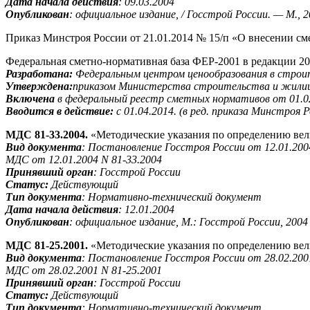
Дата начала действия
:
09.03.2004
Опубликован
:
официальное издание, / Госстрой России. — М., 2
Приказ Минстроя России от 21.01.2014 № 15/п «О внесении с
Федеральная сметно-нормативная база ФЕР-2001 в редакции 20
Разработана:
Федеральным центром ценообразования в строи
Утверждена:
приказом Министерства строительства и жилищн
Включена
в федеральный реестр сметных нормативов от
01.0
Вводится в действие:
с 01.04.2014. (в ред. приказа Минстроя 
МДС 81-33.2004.
«Методические указания по определению вел
Вид документа
:
Постановление Госстроя России от 12.01.200
МДС от 12.01.2004 N 81-33.2004
Принявший орган
:
Госстрой России
Статус:
Действующий
Тип документа
:
Нормативно-технический документ
Дата начала действия
: 12.01.2004
Опубликован
:
официальное издание, М.: Госстрой России, 2004
МДС 81-25.2001.
«Методические указания по определению вел
Вид документа
:
Постановление Госстроя России от 28.02.200
МДС от 28.02.2001 N 81-25.2001
Принявший орган
:
Госстрой России
Статус:
Действующий
Тип документа
:
Нормативно-технический документ