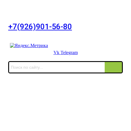
город Москва, Большой Сухаревский переулок
дом 11, офис 8
+7(926)901-56-80
Для звонков в выходные и праздничные дни
Vk
Telegram