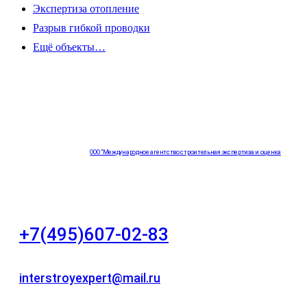
Экспертиза отопление
Разрыв гибкой проводки
Ещё объекты…
ООО "Международное агентство строительная экспертиза и оценка
"НЕЗАВИСИМОСТЬ"
+7(495)607-02-83
Для звонков в рабочее время в будни
interstroyexpert@mail.ru
Для Ваших заявок