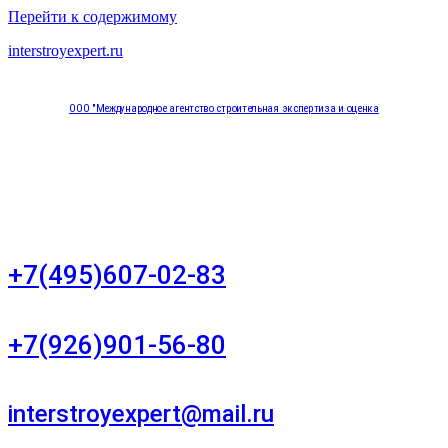
Перейти к содержимому
interstroyexpert.ru
ООО "Международное агентство строительная экспертиза и оценка
"НЕЗАВИСИМОСТЬ"
Москва, Большой Сухаревский переулок дом 11, офис 8
+7(495)607-02-83
Для звонков в рабочее время в будни
+7(926)901-56-80
Для звонков в выходные и праздничные дни
interstroyexpert@mail.ru
Для Ваших заявок