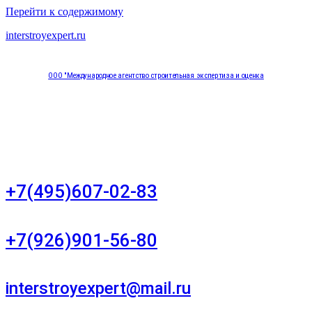
Перейти к содержимому
interstroyexpert.ru
ООО "Международное агентство строительная экспертиза и оценка
"НЕЗАВИСИМОСТЬ"
Москва, Большой Сухаревский переулок дом 11, офис 8
+7(495)607-02-83
Для звонков в рабочее время в будни
+7(926)901-56-80
Для звонков в выходные и праздничные дни
interstroyexpert@mail.ru
Для Ваших заявок