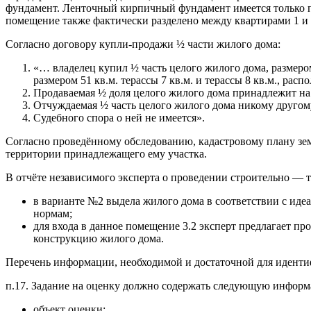
фундамент. Ленточный кирпичный фундамент имеется только по
помещение также фактически разделено между квартирами 1 и 
Согласно договору купли-продажи ½ части жилого дома:
«… владелец купил ½ часть целого жилого дома, размером
размером 51 кв.м. терассы 7 кв.м. и терассы 8 кв.м., ра
Продаваемая ½ доля целого жилого дома принадлежит на
Отчуждаемая ½ часть целого жилого дома никому другому 
Судебного спора о ней не имеется».
Согласно проведённому обследованию, кадастровому плану земе
территории принадлежащего ему участка.
В отчёте независимого эксперта о проведении строительно — 
в варианте №2 выдела жилого дома в соответствии с идеа
нормам;
для входа в данное помещение 3.2 эксперт предлагает пр
конструкцию жилого дома.
Перечень информации, необходимой и достаточной для
п.17. Задание на оценку должно содержать следующую инфор
объект оценки;