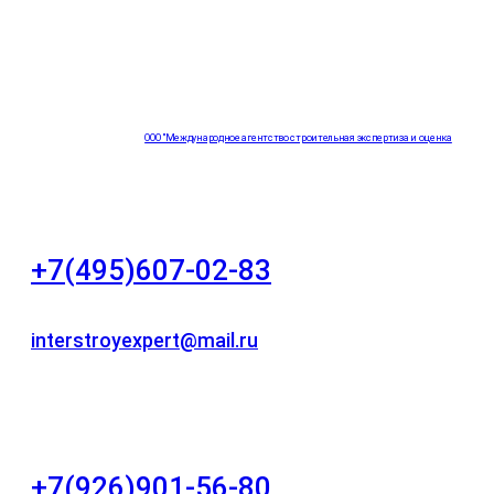
ООО "Международное агентство строительная экспертиза и оценка
"НЕЗАВИСИМОСТЬ"
+7(495)607-02-83
Для звонков в рабочее время в будни
interstroyexpert@mail.ru
Для Ваших заявок
город Москва, Большой Сухаревский переулок
дом 11, офис 8
+7(926)901-56-80