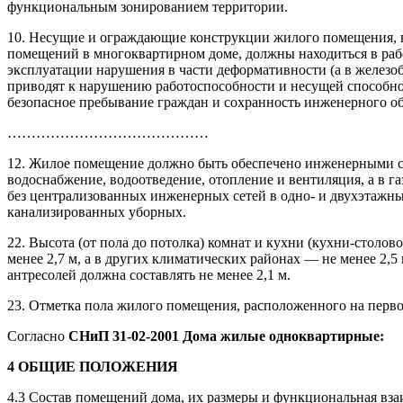
функциональным зонированием территории.
10. Несущие и ограждающие конструкции жилого помещения, в
помещений в многоквартирном доме, должны находиться в раб
эксплуатации нарушения в части деформативности (а в железо
приводят к нарушению работоспособности и несущей способно
безопасное пребывание граждан и сохранность инженерного о
……………………………………
12. Жилое помещение должно быть обеспечено инженерными си
водоснабжение, водоотведение, отопление и вентиляция, а в 
без централизованных инженерных сетей в одно- и двухэтажны
канализированных уборных.
22. Высота (от пола до потолка) комнат и кухни (кухни-столово
менее 2,7 м, а в других климатических районах — не менее 2,
антресолей должна составлять не менее 2,1 м.
23. Отметка пола жилого помещения, расположенного на перв
Согласно
СНиП 31-02-2001 Дома жилые одноквартирные:
4 ОБЩИЕ ПОЛОЖЕНИЯ
4.3 Состав помещений дома, их размеры и функциональная вза