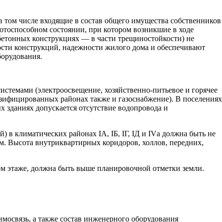
 том числе входящие в состав общего имущества собственников
отоспособном состоянии, при котором возникшие в ходе
бетонных конструкциях — в части трещиностойкости) не
сти конструкций, надежности жилого дома и обеспечивают
борудования.
стемами (электроосвещение, хозяйственно-питьевое и горячее
газифицированных районах также и газоснабжение). В поселениях
х зданиях допускается отсутствие водопровода и
й) в климатических районах IА, IБ, IГ, IД и IVа должна быть не
5 м. Высота внутриквартирных коридоров, холлов, передних,
ом этаже, должна быть выше планировочной отметки земли.
имосвязь, а также состав инженерного оборудования