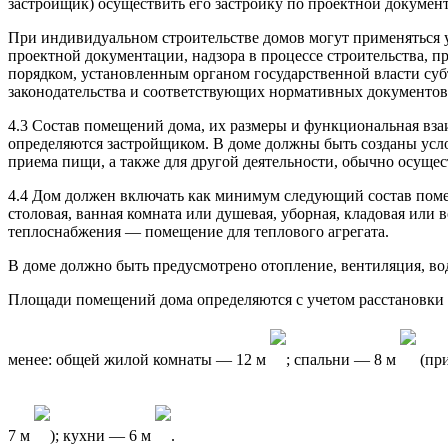
застройщик) осуществить его застройку по проектной докумен
При индивидуальном строительстве домов могут применяться 
проектной документации, надзора в процессе строительства, пр
порядком, установленным органом государственной власти су
законодательства и соответствующих нормативных документов 
4.3 Состав помещений дома, их размеры и функциональная вза
определяются застройщиком. В доме должны быть созданы усло
приема пищи, а также для другой деятельности, обычно осуще
4.4 Дом должен включать как минимум следующий состав помещ
столовая, ванная комната или душевая, уборная, кладовая или
теплоснабжения — помещение для теплового агрегата.
В доме должно быть предусмотрено отопление, вентиляция, в
Площади помещений дома определяются с учетом расстановки 
менее: общей жилой комнаты — 12 м
; спальни — 8 м
(при
7 м
); кухни — 6 м
.