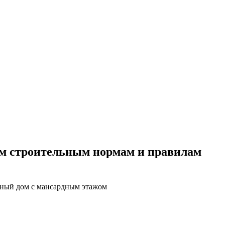
ительное обследование
Аудит
Проверка Смет
Выпо
м строительным нормам и правилам
ный дом с мансардным этажом