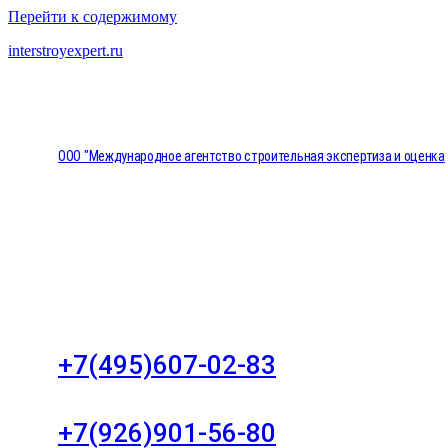
Перейти к содержимому
interstroyexpert.ru
ООО "Международное агентство строительная экспертиза и оценка
"НЕЗАВИСИМОСТЬ"
Москва, Большой Сухаревский переулок дом 11, о
8
+7(495)607-02-83
Для звонков в рабочее время в будни
+7(926)901-56-80