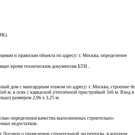
ИК).
мам и правилам объекта по адресу: г. Москва, определение
оящее время техническим документам БТИ .
ый дом с мансардным этажом по адресу: г. Москва, строение бе
х6 м. в осях с каркасной утеплённой пристройкой 3х6 м. Вход в
цо) размером 2,96 х 3,25 м.
целью определения качества выполненных строительно-
нных недостатков.
 Договор о проведении строительной экспертизы, в котором