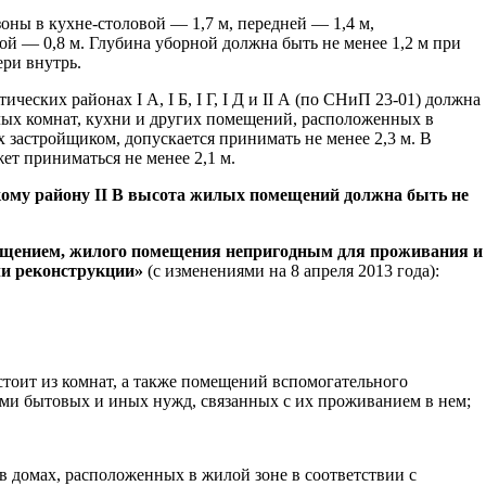
ны в кухне-столовой — 1,7 м, передней — 1,4 м,
й — 0,8 м. Глубина уборной должна быть не менее 1,2 м при
ери внутрь.
ческих районах I А, I Б, I Г, I Д и II А (по СНиП 23-01) должна
илых комнат, кухни и других помещений, расположенных в
х застройщиком, допускается принимать не менее 2,3 м. В
ет приниматься не менее 2,1 м.
кому району
II
В высота жилых помещений должна быть не
щением, жилого помещения непригодным для проживания и
ли реконструкции»
(с изменениями на 8 апреля 2013 года):
тоит из комнат, а также помещений вспомогательного
ами бытовых и иных нужд, связанных с их проживанием в нем;
 домах, расположенных в жилой зоне в соответствии с