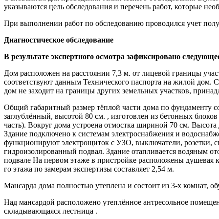
указываются цель обследования и перечень работ, которые нео
При выполнении работ по обследованию проводился учет пол
Диагностическое обследование
В результате экспертного осмотра зафиксировано следующе
Дом расположен на расстоянии 7,3 м. от лицевой границы учас
соответствуют данным Технического паспорта на жилой дом. С
дом не заходит на границы других земельных участков, прина
Общий габаритный размер тёплой части дома по фундаменту сос
заглублённый, высотой 80 см. , изготовлен из бетонных блоков
часть). Вокруг дома устроена отмостка шириной 70 см. Высота 
Здание подключено к системам электроснабжения и водоснабже
функционируют электрощиток с УЗО, выключатели, розетки, св
гидроизолированный подвал. Здание отапливается водяным от
подвале На первом этаже в пристройке расположены душевая каб
го этажа по замерам экспертизы составляет 2,54 м.
Мансарда дома полностью утеплена и состоит из 3-х комнат, о
Над мансардой расположено утеплённое антресольное помещени
складывающаяся лестница .