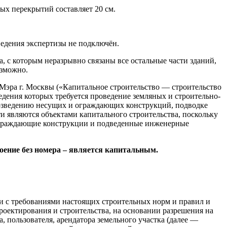
х перекрытий составляет 20 см.
ведения экспертизы не подключён.
, с которым неразрывно связаны все остальные части зданий,
озможно.
Мэра г. Москвы («Капитальное строительство — строительство
ведения которых требуется проведение земляных и строительно-
возведению несущих и ограждающих конструкций, подводке
являются объектами капитального строительства, поскольку
ограждающие конструкции и подведенные инженерные
роение без номера – является капитальным.
ии с требованиями настоящих строительных норм и правил и
оектирования и строительства, на основании разрешения на
, пользователя, арендатора земельного участка (далее —