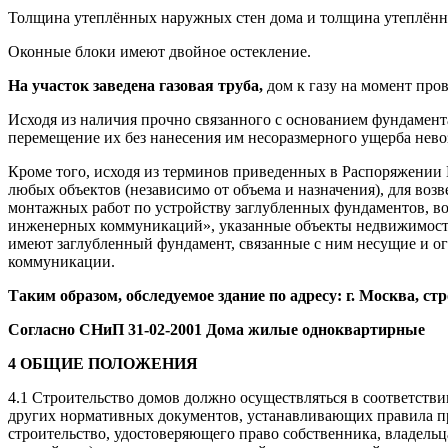
Толщина утеплённых наружных стен дома и толщина утеплённы
Оконные блоки имеют двойное остекление.
На участок заведена газовая труба,
дом к газу на момент про
Исходя из наличия прочно связанного с основанием фундамента
перемещение их без нанесения им несоразмерного ущерба нев
Кроме того, исходя из терминов приведенных в Распоряжении 
любых объектов (независимо от объема и назначения), для воз
монтажных работ по устройству заглубленных фундаментов, 
инженерных коммуникаций», указанные объекты недвижимости 
имеют заглубленный фундамент, связанные с ним несущие и 
коммуникации.
Таким образом, обследуемое здание по адресу:
г. Москва, ст
Согласно СНиП 31-02-2001 Дома жилые одноквартирные
4 ОБЩИЕ ПОЛОЖЕНИЯ
4.1 Строительство домов должно осуществляться в соответств
других нормативных документов, устанавливающих правила пр
строительство, удостоверяющего право собственника, владельца