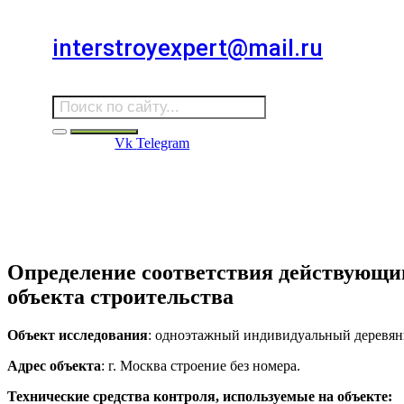
Для звонков в выходные и праздничные дни
interstroyexpert@mail.ru
Для Ваших заявок
Vk
Telegram
Судебная Экспертиза
Услуги
Информация
Стро
Строительная экспертиза
Определение соответствия действующи
объекта строительства
Объект исследования
: одноэтажный индивидуальный деревян
Адрес объекта
: г. Москва строение без номера.
Технические средства контроля, используемые на объекте: