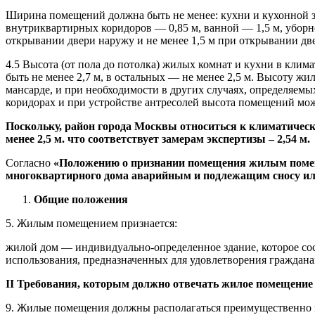
Ширина помещений должна быть не менее: кухни и кухонной зо
внутриквартирных коридоров — 0,85 м, ванной — 1,5 м, уборно
открывании двери наружу и не менее 1,5 м при открывании дв
4.5 Высота (от пола до потолка) жилых комнат и кухни в климати
быть не менее 2,7 м, в остальных — не менее 2,5 м. Высоту ж
мансарде, и при необходимости в других случаях, определяемы
коридорах и при устройстве антресолей высота помещений мож
Поскольку, район города Москвы относиться к климатичес
менее 2,5 м. что соответствует замерам экспертизы – 2,54 м.
Согласно
«Положению о признании помещения жилым поме
многоквартирного дома аварийным и подлежащим сносу и
Общие положения
5. Жилым помещением признается:
жилой дом — индивидуально-определенное здание, которое сос
использования, предназначенных для удовлетворения граждан
II
Требования, которым должно отвечать жилое помещение
9. Жилые помещения должны располагаться преимущественно в