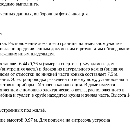
бходимо выполнить.
ученных данных, выборочная фотофиксация.
е:
тка. Расположение дома и его границы на земельном участке
огласно представленным документам и результатам обследовани
длежащих иным владельцам.
тавляет 6,44х9,36 м.(замер экспертизы). Фундамент дома
 (внутренняя часть) и блоков из натурального камня (внешняя
дома от отмостки до нижней части конька составляет 7,5 м.
ния. Электропроводка разведена по всему дому, установлены и
етовые приборы . Устроена канализация. В доме имеется
оплением с помощью электрического котла, расположенного в
ина и туалет, в срубе находится кухня и жилая часть. Высота 1
бустроенных под жильё.
е высотой 0,97 м. Для подъёма на антресоль устроена