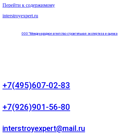
Перейти к содержимому
interstroyexpert.ru
ООО "Международное агентство строительная экспертиза и оценка
"НЕЗАВИСИМОСТЬ"
Москва, Большой Сухаревский переулок дом 11, офис 8
+7(495)607-02-83
Для звонков в рабочее время в будни
+7(926)901-56-80
Для звонков в выходные и праздничные дни
interstroyexpert@mail.ru
Для Ваших заявок