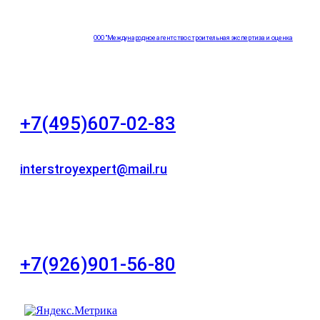
ООО "Международное агентство строительная экспертиза и оценка
"НЕЗАВИСИМОСТЬ"
+7(495)607-02-83
Для звонков в рабочее время в будни
interstroyexpert@mail.ru
Для Ваших заявок
город Москва, Большой Сухаревский переулок
дом 11, офис 8
+7(926)901-56-80
Для звонков в выходные и праздничные дни