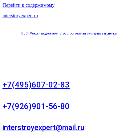
Перейти к содержимому
interstroyexpert.ru
ООО "Международное агентство строительная экспертиза и оценка
"НЕЗАВИСИМОСТЬ"
Москва, Большой Сухаревский переулок дом 11, офис 8
+7(495)607-02-83
Для звонков в рабочее время в будни
+7(926)901-56-80
Для звонков в выходные и праздничные дни
interstroyexpert@mail.ru
Для Ваших заявок