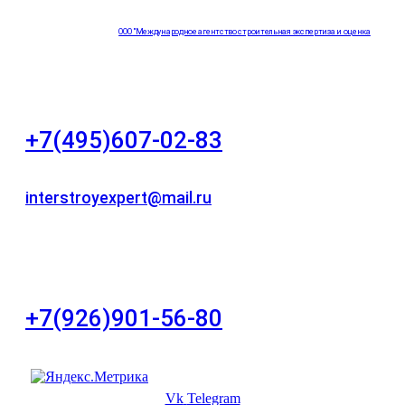
ООО "Международное агентство строительная экспертиза и оценка
"НЕЗАВИСИМОСТЬ"
+7(495)607-02-83
Для звонков в рабочее время в будни
interstroyexpert@mail.ru
Для Ваших заявок
город Москва, Большой Сухаревский переулок
дом 11, офис 8
+7(926)901-56-80
Для звонков в выходные и праздничные дни
Vk
Telegram