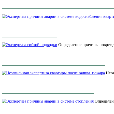
Определение причины поврежд
Неза
Определени