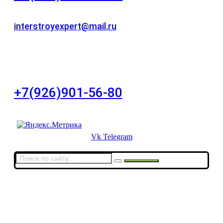
Для звонков в рабочее время в будни
interstroyexpert@mail.ru
Для Ваших заявок
город Москва, Большой Сухаревский переулок
дом 11, офис 8
+7(926)901-56-80
Для звонков в выходные и праздничные дни
Vk
Telegram