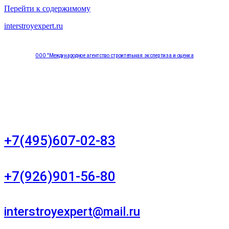
Перейти к содержимому
interstroyexpert.ru
ООО "Международное агентство строительная экспертиза и оценка
"НЕЗАВИСИМОСТЬ"
Москва, Большой Сухаревский переулок дом 11, офис 8
+7(495)607-02-83
Для звонков в рабочее время в будни
+7(926)901-56-80
Для звонков в выходные и праздничные дни
interstroyexpert@mail.ru
Для Ваших заявок