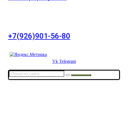
Для Ваших заявок
город Москва, Большой Сухаревский переулок
дом 11, офис 8
+7(926)901-56-80
Для звонков в выходные и праздничные дни
Vk
Telegram