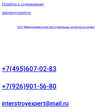
Перейти к содержимому
interstroyexpert.ru
ООО "Международное агентство строительная экспертиза и оценка
"НЕЗАВИСИМОСТЬ"
Москва, Большой Сухаревский переулок дом 11, офис 8
+7(495)607-02-83
Для звонков в рабочее время в будни
+7(926)901-56-80
Для звонков в выходные и праздничные дни
interstroyexpert@mail.ru
Для Ваших заявок