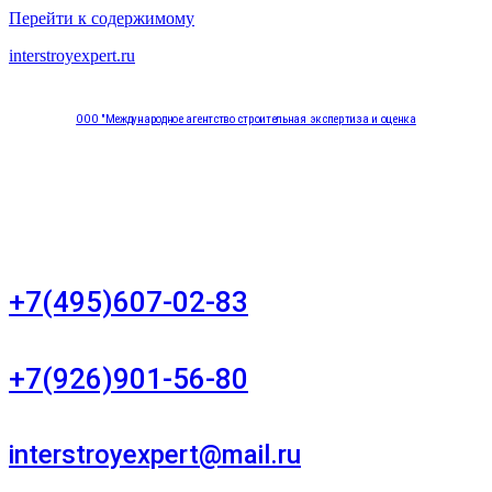
Перейти к содержимому
interstroyexpert.ru
ООО "Международное агентство строительная экспертиза и оценка
"НЕЗАВИСИМОСТЬ"
Москва, Большой Сухаревский переулок дом 11, офис 8
+7(495)607-02-83
Для звонков в рабочее время в будни
+7(926)901-56-80
Для звонков в выходные и праздничные дни
interstroyexpert@mail.ru
Для Ваших заявок