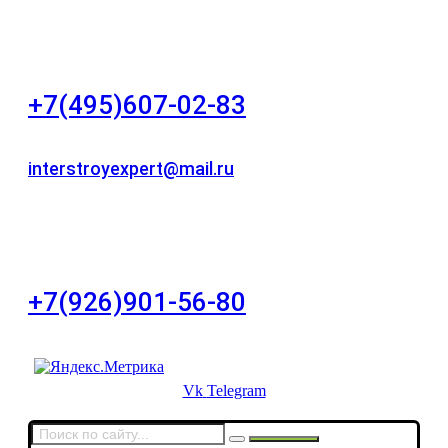
"НЕЗАВИСИМОСТЬ"
+7(495)607-02-83
Для звонков в рабочее время в будни
interstroyexpert@mail.ru
Для Ваших заявок
город Москва, Большой Сухаревский переулок
дом 11, офис 8
+7(926)901-56-80
Для звонков в выходные и праздничные дни
Vk
Telegram