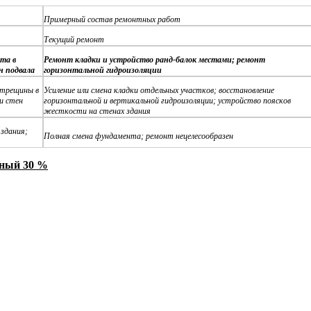
Примерный состав ремонтных работ
Текущий ремонт
та в
Ремонт кладки и устройство ранд-балок местами; ремонт
н подвала
горизонтальной гидроизоляции
 трещины в
Усиление или смена кладки отдельных участков; восстановление
 и стен
горизонтальной и вертикальной гидроизоляции; устройство поясков
жесткости на стенах здания
здания;
Полная смена фундамента; ремонт нецелесообразен
вный 30 %