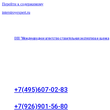
Перейти к содержимому
interstroyexpert.ru
ООО "Международное агентство строительная экспертиза и оценка
"НЕЗАВИСИМОСТЬ"
Москва, Большой Сухаревский переулок дом 11, о
8
+7(495)607-02-83
Для звонков в рабочее время в будни
+7(926)901-56-80