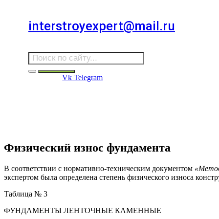
Для звонков в выходные и праздничные дни
interstroyexpert@mail.ru
Для Ваших заявок
Vk
Telegram
Судебная Экспертиза
Услуги
Информация
Стро
Строительная экспертиза
Физический износ фундамента
В соответствии с нормативно-техническим документом
«Метод
экспертом была определена степень физического износа конст
Таблица № 3
ФУНДАМЕНТЫ ЛЕНТОЧНЫЕ КАМЕННЫЕ