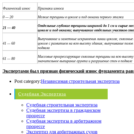
Физический износ
Признаки износа
0 — 20
Мелкие трещины в цоколе и под окнами первого этажа
Отдельные глубокие трещины шириной до 1 см и сырые мес
21 — 40
цоколе и под окнами; выпучивание отдельных участков сте
Выпучивание и заметные искривления линии цоколя; сквозные
41 — 60
цоколе с развитием на всю высоту здания; выпучивание полов
подвала
Массовые прогрессирующие сквозные трещины на всю высоту 
61 — 80
значительное выпирание грунта и разрушение стен в подвале
Экспертами был признан физический износ фундамента ра
Post category:
Независимая строительная экспертиза
Судебная Экспертиза
Судебная строительная экспертиза
Судебная экспертиза в гражданском
процессе
Судебная экспертиза в арбитражном
процессе
Экспертиз для арбитражных судов