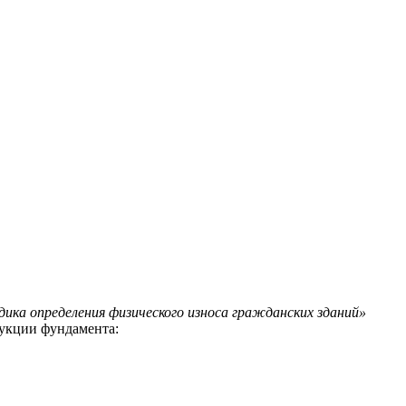
ительное обследование
Аудит
Проверка Смет
Выпо
ика определения физического износа гражданских зданий»
рукции фундамента: