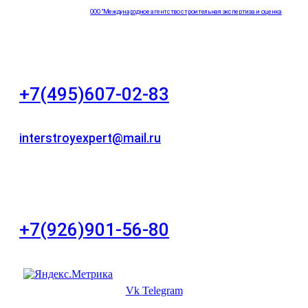
ООО "Международное агентство строительная экспертиза и оценка
"НЕЗАВИСИМОСТЬ"
+7(495)607-02-83
Для звонков в рабочее время в будни
interstroyexpert@mail.ru
Для Ваших заявок
город Москва, Большой Сухаревский переулок
дом 11, офис 8
+7(926)901-56-80
Для звонков в выходные и праздничные дни
Vk
Telegram