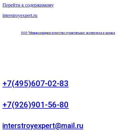
Перейти к содержимому
interstroyexpert.ru
ООО "Международное агентство строительная экспертиза и оценка
"НЕЗАВИСИМОСТЬ"
Москва, Большой Сухаревский переулок дом 11, офис 8
+7(495)607-02-83
Для звонков в рабочее время в будни
+7(926)901-56-80
Для звонков в выходные и праздничные дни
interstroyexpert@mail.ru
Для Ваших заявок