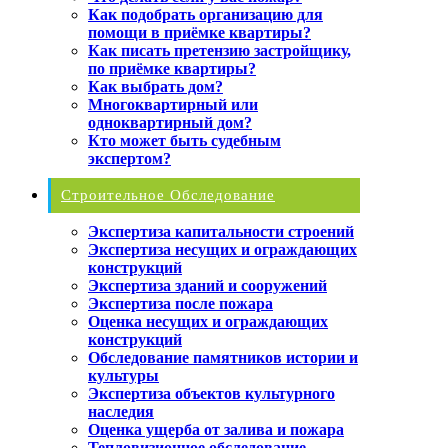
Как подобрать организацию для
помощи в приёмке квартиры?
Как писать претензию застройщику,
по приёмке квартиры?
Как выбрать дом?
Многоквартирный или
одноквартирный дом?
Кто может быть судебным
экспертом?
Строительное Обследование
Экспертиза капитальности строений
Экспертиза несущих и ограждающих
конструкций
Экспертиза зданий и сооружений
Экспертиза после пожара
Оценка несущих и ограждающих
конструкций
Обследование памятников истории и
культуры
Экспертиза объектов культурного
наследия
Оценка ущерба от залива и пожара
Тепловизионное обследование