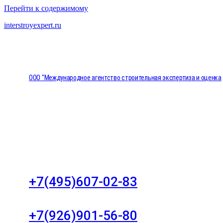
Перейти к содержимому
interstroyexpert.ru
ООО "Международное агентство строительная экспертиза и оценка
"НЕЗАВИСИМОСТЬ"
Москва, Большой Сухаревский переулок дом 11, о
8
+7(495)607-02-83
Для звонков в рабочее время в будни
+7(926)901-56-80