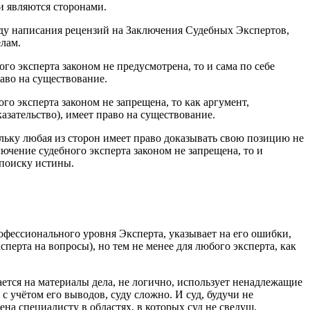
и являются сторонами.
ду написания рецензий на Заключения Судебных Экспертов,
лам.
го эксперта законом не предусмотрена, то и сама по себе
раво на существование.
го эксперта законом не запрещена, то как аргумент,
ательство), имеет право на существование.
льку любая из сторон имеет право доказывать свою позицию не
чение судебного эксперта законом не запрещена, то и
 поиску истины.
офессионального уровня Эксперта, указывает на его ошибки,
сперта на вопросы), но тем не менее для любого эксперта, как
ается на материалы дела, не логично, использует ненадлежащие
 учётом его выводов, суду сложно. И суд, будучи не
ена специалисту в областях, в которых суд не сведущ.