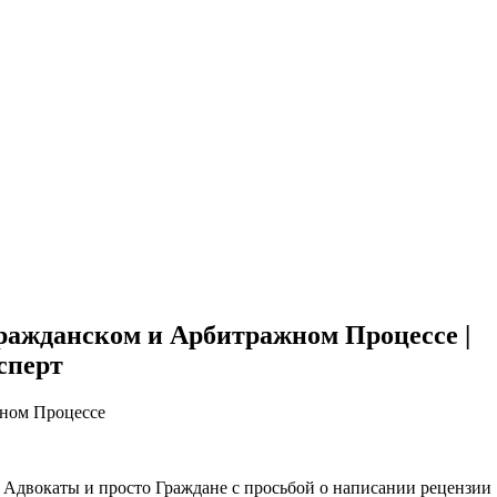
ительное обследование
Аудит
Проверка Смет
Выпо
ражданском и Арбитражном Процессе |
сперт
жном Процессе
Адвокаты и просто Граждане с просьбой о написании рецензии