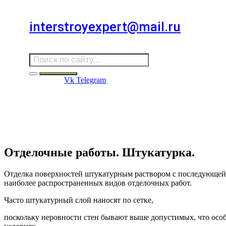
Для звонков в выходные и праздничные дни
interstroyexpert@mail.ru
Для Ваших заявок
Vk
Telegram
Судебная Экспертиза
Услуги
Информация
Стро
Строительная экспертиза
Отделочные работы. Штукатурка.
Отделка поверхностей штукатурным раствором с последующей и
наиболее распространенных видов отделочных работ.
Часто штукатурный слой наносят по сетке,
поскольку неровности стен бывают выше допустимых, что особ