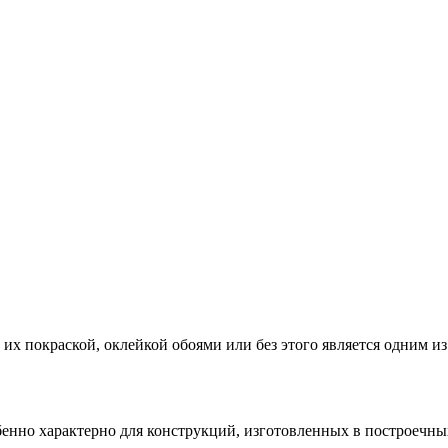
ительное обследование
Аудит
Проверка Смет
Выпо
х покраской, оклейкой обоями или без этого является одним из
енно характерно для конструкций, изготовленных в построечны