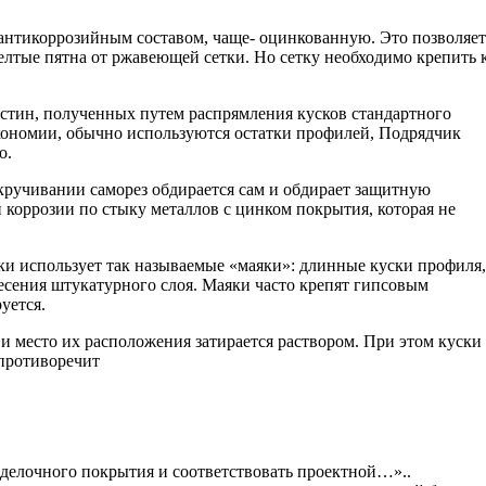
 антикоррозийным составом, чаще- оцинкованную. Это позволяет
желтые пятна от ржавеющей сетки. Но сетку необходимо крепить 
стин, полученных путем распрямления кусков стандартного
кономии, обычно используются остатки профилей, Подрядчик
о.
акручивании саморез обдирается сам и обдирает защитную
 коррозии по стыку металлов с цинком покрытия, которая не
ки использует так называемые «маяки»: длинные куски профиля,
есения штукатурного слоя. Маяки часто крепят гипсовым
уется.
и место их расположения затирается раствором. При этом куски
 противоречит
тделочного покрытия и соответствовать проектной…»..