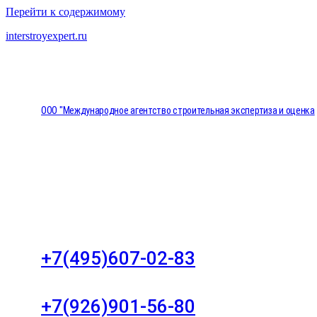
Перейти к содержимому
interstroyexpert.ru
ООО "Международное агентство строительная экспертиза и оценка
"НЕЗАВИСИМОСТЬ"
Москва, Большой Сухаревский переулок дом 11, о
8
+7(495)607-02-83
Для звонков в рабочее время в будни
+7(926)901-56-80