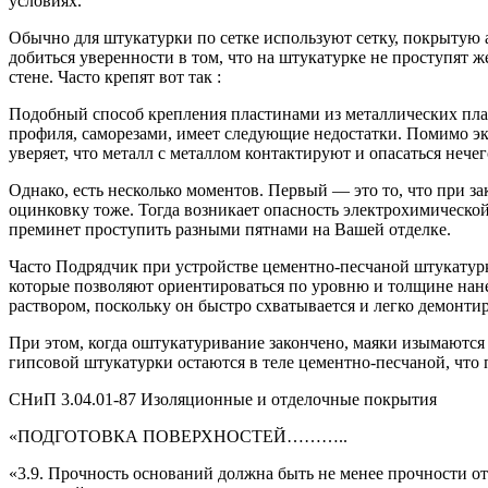
условиях.
Обычно для штукатурки по сетке используют сетку, покрытую
добиться уверенности в том, что на штукатурке не проступят 
стене. Часто крепят вот так :
Подобный способ крепления пластинами из металлических пла
профиля, саморезами, имеет следующие недостатки. Помимо э
уверяет, что металл с металлом контактируют и опасаться нечег
Однако, есть несколько моментов. Первый — это то, что при з
оцинковку тоже. Тогда возникает опасность электрохимической
преминет проступить разными пятнами на Вашей отделке.
Часто Подрядчик при устройстве цементно-песчаной штукатур
которые позволяют ориентироваться по уровню и толщине нан
раствором, поскольку он быстро схватывается и легко демонтир
При этом, когда оштукатуривание закончено, маяки изымаются 
гипсовой штукатурки остаются в теле цементно-песчаной, что
СНиП 3.04.01-87 Изоляционные и отделочные покрытия
«ПОДГОТОВКА ПОВЕРХНОСТЕЙ………..
«3.9. Прочность оснований должна быть не менее прочности о