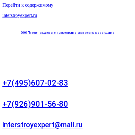
Перейти к содержимому
interstroyexpert.ru
ООО "Международное агентство строительная экспертиза и оценка
"НЕЗАВИСИМОСТЬ"
Москва, Большой Сухаревский переулок дом 11, офис 8
+7(495)607-02-83
Для звонков в рабочее время в будни
+7(926)901-56-80
Для звонков в выходные и праздничные дни
interstroyexpert@mail.ru
Для Ваших заявок