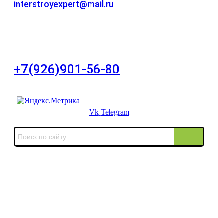
interstroyexpert@mail.ru
Для Ваших заявок
город Москва, Большой Сухаревский переулок
дом 11, офис 8
+7(926)901-56-80
Для звонков в выходные и праздничные дни
Vk
Telegram