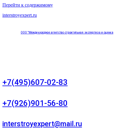
Перейти к содержимому
interstroyexpert.ru
ООО "Международное агентство строительная экспертиза и оценка
"НЕЗАВИСИМОСТЬ"
Москва, Большой Сухаревский переулок дом 11, офис 8
+7(495)607-02-83
Для звонков в рабочее время в будни
+7(926)901-56-80
Для звонков в выходные и праздничные дни
interstroyexpert@mail.ru
Для Ваших заявок