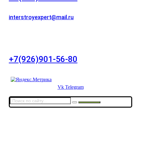
Для звонков в рабочее время в будни
interstroyexpert@mail.ru
Для Ваших заявок
город Москва, Большой Сухаревский переулок
дом 11, офис 8
+7(926)901-56-80
Для звонков в выходные и праздничные дни
Vk
Telegram