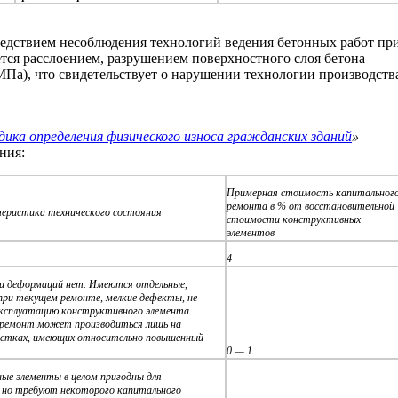
ледствием несоблюдения технологий ведения бетонных работ пр
ется расслоением, разрушением поверхностного слоя бетона
 МПа), что свидетельствует о нарушении технологии производств
ика определения физического износа гражданских зданий
»
ния:
Примерная стоимость капитальног
ремонта в % от восстановительной
еристика технического состояния
стоимости конструктивных
элементов
4
и деформаций нет. Имеются отдельные,
при текущем ремонте, мелкие дефекты, не
эксплуатацию конструктивного элемента.
ремонт может производиться лишь на
астках, имеющих относительно повышенный
0 — 1
ые элементы в целом пригодны для
, но требуют некоторого капитального