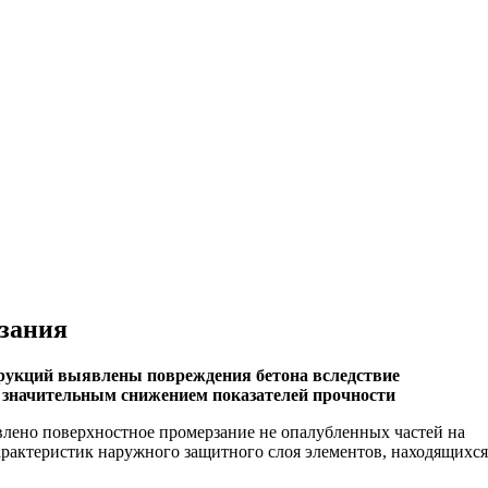
ительное обследование
Аудит
Проверка Смет
Выпо
рзания
рукций выявлены повреждения бетона вследствие
и значительным снижением показателей прочности
лено поверхностное промерзание не опалубленных частей на
арактеристик наружного защитного слоя элементов, находящихся