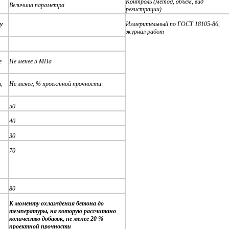
Контроль (метод, объем, вид
Величина параметра
регистрации)
у
Измерительный по ГОСТ 18105-86,
журнал работ
е
Не менее 5 МПа
,
Не менее, % проектной прочности:
50
40
30
70
80
К моменту охлаждения бетона до
температуры, на которую рассчитано
количество добавок, не менее 20 %
проектной прочности