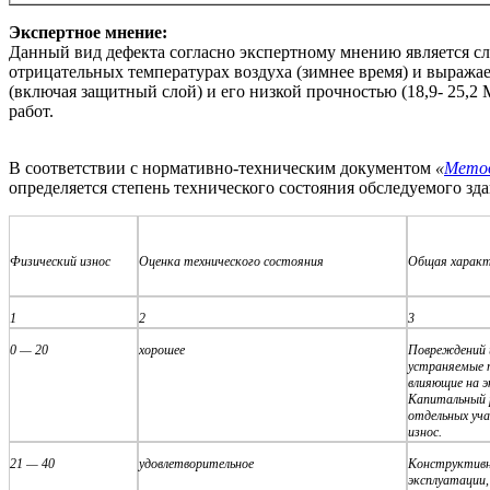
Экспертное мнение:
Данный вид дефекта согласно экспертному мнению является с
отрицательных температурах воздуха (зимнее время) и выража
(включая защитный слой) и его низкой прочностью (18,9- 25,2
работ.
В соответствии с нормативно-техническим документом
«
Метод
определяется степень технического состояния обследуемого зда
Физический износ
Оценка технического состояния
Общая характ
1
2
3
0 — 20
хорошее
Повреждений 
устраняемые 
влияющие на 
Капитальный 
отдельных уч
износ.
21 — 40
удовлетворительное
Конструктивн
эксплуатации