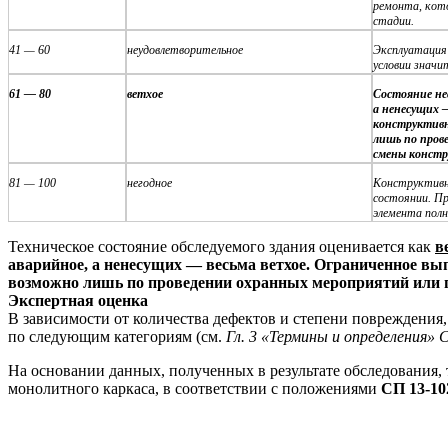
ремонта, кото
стадии.
41 — 60
неудовлетворительное
Эксплуатация
условии значи
61 — 80
ветхое
Состояние не
а ненесущих 
конструктив
лишь по пров
смены констр
81 — 100
негодное
Конструктивн
состоянии. П
элемента пол
Техническое состояние обследуемого здания оценивается как
в
аварийное, а ненесущих — весьма ветхое. Ограниченное в
возможно лишь по проведении охранных мероприятий или 
Экспертная
оценка
В зависимости от количества дефектов и степени повреждения
по следующим категориям (см.
Гл. 3 «Термины и определения» 
На основании данных, полученных в результате обследования,
монолитного каркаса, в соответствии с положениями
СП 13-10