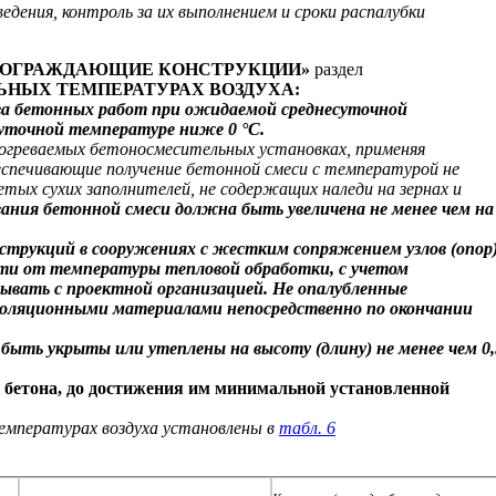
едения, контроль за их выполнением и сроки распалубки
Е И ОГРАЖДАЮЩИЕ КОНСТРУКЦИИ»
раздел
ЬНЫХ ТЕМПЕРАТУРАХ ВОЗДУХА
:
ва бетонных работ при ожидаемой среднесуточной
суточной температуре ниже 0
°
С.
огреваемых бетоносмесительных установках, применяя
еспечивающие получение бетонной смеси с температурой не
тых сухих заполнителей, не содержащих наледи на зернах и
ния бетонной смеси должна быть увеличена не менее чем на
нструкций в сооружениях с жестким сопряжением узлов (опор
сти от температуры тепловой обработки, с учетом
вать с проектной организацией. Не опалубленные
изоляционными материалами непосредственно по окончании
ть укрыты или утеплены на высоту (длину) не менее чем 0,
бетона, до достижения им минимальной установленной
емпературах воздуха установлены в
табл. 6