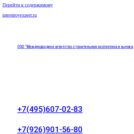
Перейти к содержимому
interstroyexpert.ru
ООО "Международное агентство строительная экспертиза и оценка
"НЕЗАВИСИМОСТЬ"
Москва, Большой Сухаревский переулок дом 11, о
8
+7(495)607-02-83
Для звонков в рабочее время в будни
+7(926)901-56-80