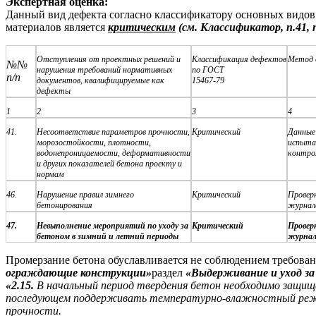
Экспертная оценка:
Данный вид дефекта согласно классификатору основных видов
материалов является
критическим
(см. Классификатор, п.41, п
Отступления от проектных решений и
Классификация дефектов
Метод 
№№
нарушения требований нормативных
по ГОСТ
п/п
документов, квалифицируемые как
15467-79
дефекты
1
2
3
4
41.
Несоответствие параметров прочности,
Критический
Данные
морозостойкости, плотности,
испыта
водонепроницаемости, деформативности
контро
и других показателей бетона проекту и
нормам
46.
Нарушение правил зимнего
Критический
Провер
бетонирования
журнал
47.
Невыполнение мероприятий по уходу за
Критический
Провер
бетоном в зимний и летний периоды
журнал
Промерзание бетона обуславливается не соблюдением требован
ограждающие конструкции»
раздел
«Выдерживание и уход за
«2.15.
В начальный период твердения бетон необходимо защища
последующем поддерживать температурно-влажностный режим
прочности.