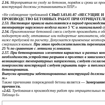
2.16.
Мероприятия по уходу за бетоном, порядок и сроки их пров
конструкций должны устанавливаться ППР.»
«Не соблюдение требований
СНиП 3.03.01-87 «НЕСУЩИ
ПРОИЗВОДСТВО БЕТОННЫХ РАБОТ ПРИ ОТРИЦАТЕЛ
2.53. Настоящие правила выполняются в период производст
температуре наружного воздуха ниже 5
°
С и минимальной 
2.54.
Приготовление бетонной смеси следует производить в об
подогретую воду, оттаянные или подогретые заполнители, об
ниже требуемой по расчету. Допускается применение неотогре
смерзшихся комьев.
При этом продолжительность перемешива
25 % по сравнению с летними условиями
.
2.57. При бетонировании элементов каркасных и рамных ко
необходимость устройства разрывов в пролетах в зависимо
возникающих температурных напряжении, следует согласовы
поверхности конструкций следует укрывать паро- и тепло
бетонирования.
Выпуски арматуры забетонированных конструкций должны бы
м.»
Также причинами повреждений бетона является
— Замерзание 
прочности.
«2.62.
Требования к производству работ при отрицательных т
Таблица
6»