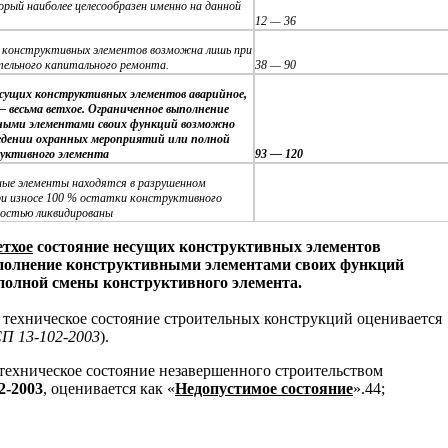
рый наиболее целесообразен именно на данной
12 — 36
 конструктивных элементов возможна лишь при
тельного капитального ремонта.
38 — 90
сущих конструктивных элементов аварийное,
— весьма ветхое. Ограниченное выполнение
ными элементами своих функций возможно
едении охранных мероприятий или полной
уктивного элемента
93 — 120
ые элементы находятся в разрушенном
ри износе 100 % остатки конструктивного
ностью ликвидированы
етхое
состояние несущих конструктивных элементов
ыполнение конструктивными элементами своих функций
полной смены конструктивного элемента.
, техническое состояние строительных конструкций оценивается
СП 13-102-2003
).
 техническое состояние незавершенного строительством
2-2003
, оценивается как «
Недопустимое состояние
».44;