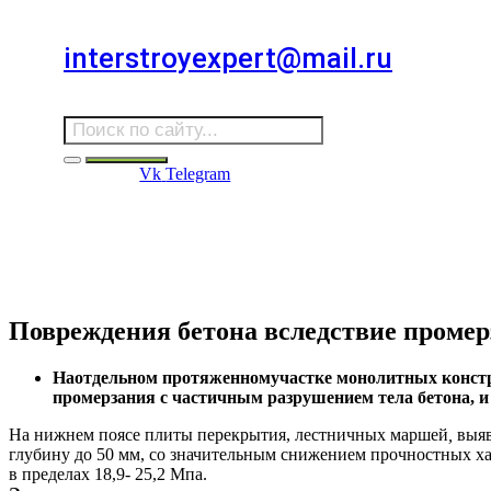
Для звонков в выходные и праздничные дни
interstroyexpert@mail.ru
Для Ваших заявок
Vk
Telegram
Судебная Экспертиза
Услуги
Информация
Стро
Строительная экспертиза
Повреждения бетона вследствие проме
Наотдельном протяженномучастке монолитных конст
промерзания с частичным разрушением тела бетона, 
На нижнем поясе плиты перекрытия, лестничных маршей
,
выяв
глубину до 50 мм, со значительным снижением прочностных х
в пределах 18,9- 25,2 Мпа.