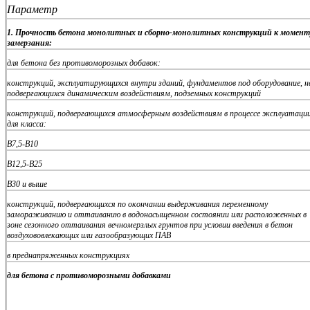
Параметр
1. Прочность бетона монолитных и сборно-монолитных конструкций к момент
замерзания:
для бетона без противоморозных добавок:
конструкций, эксплуатирующихся внутри зданий, фундаментов под оборудование, н
подвергающихся динамическим воздействиям, подземных конструкций
конструкций, подвергающихся атмосферным воздействиям в процессе эксплуатации
для класса:
В7,5-В10
В12,5-В25
В30 и выше
конструкций, подвергающихся по окончании выдерживания переменному
замораживанию и оттаиванию в водонасыщенном состоянии или расположенных в
зоне сезонного оттаивания вечномерзлых грунтов при условии введения в бетон
воздухововлекающих или газообразующих ПАВ
в преднапряженных конструкциях
для бетона с противоморозными добавками