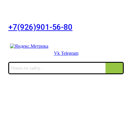
город Москва, Большой Сухаревский переулок
дом 11, офис 8
+7(926)901-56-80
Для звонков в выходные и праздничные дни
Vk
Telegram