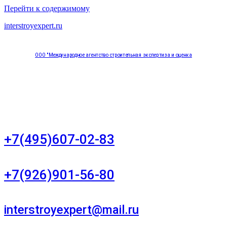
Перейти к содержимому
interstroyexpert.ru
ООО "Международное агентство строительная экспертиза и оценка
"НЕЗАВИСИМОСТЬ"
Москва, Большой Сухаревский переулок дом 11, офис 8
+7(495)607-02-83
Для звонков в рабочее время в будни
+7(926)901-56-80
Для звонков в выходные и праздничные дни
interstroyexpert@mail.ru
Для Ваших заявок