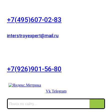
"НЕЗАВИСИМОСТЬ"
+7(495)607-02-83
Для звонков в рабочее время в будни
interstroyexpert@mail.ru
Для Ваших заявок
город Москва, Большой Сухаревский переулок
дом 11, офис 8
+7(926)901-56-80
Для звонков в выходные и праздничные дни
Vk
Telegram