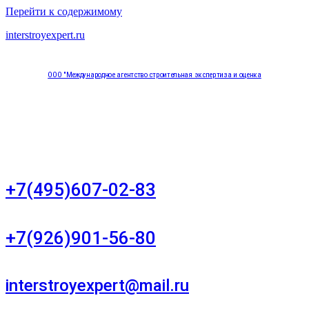
Перейти к содержимому
interstroyexpert.ru
ООО "Международное агентство строительная экспертиза и оценка
"НЕЗАВИСИМОСТЬ"
Москва, Большой Сухаревский переулок дом 11, офис 8
+7(495)607-02-83
Для звонков в рабочее время в будни
+7(926)901-56-80
Для звонков в выходные и праздничные дни
interstroyexpert@mail.ru
Для Ваших заявок