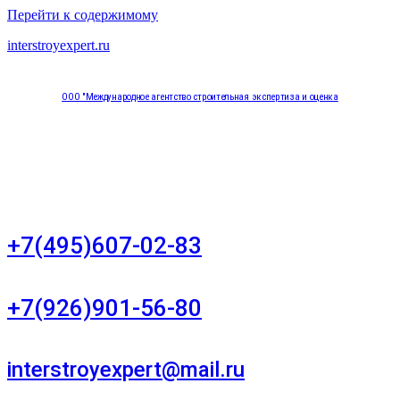
Перейти к содержимому
interstroyexpert.ru
ООО "Международное агентство строительная экспертиза и оценка
"НЕЗАВИСИМОСТЬ"
Москва, Большой Сухаревский переулок дом 11, офис 8
+7(495)607-02-83
Для звонков в рабочее время в будни
+7(926)901-56-80
Для звонков в выходные и праздничные дни
interstroyexpert@mail.ru
Для Ваших заявок