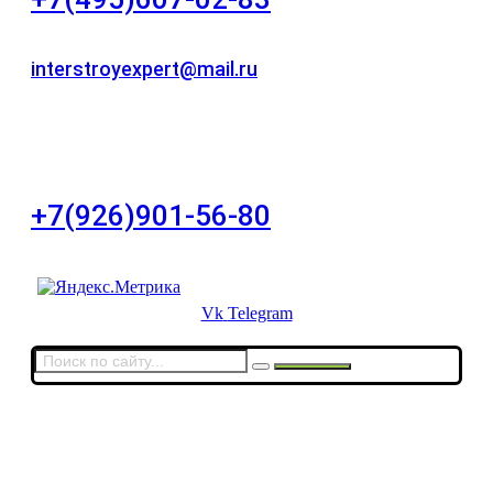
Для звонков в рабочее время в будни
interstroyexpert@mail.ru
Для Ваших заявок
город Москва, Большой Сухаревский переулок
дом 11, офис 8
+7(926)901-56-80
Для звонков в выходные и праздничные дни
Vk
Telegram