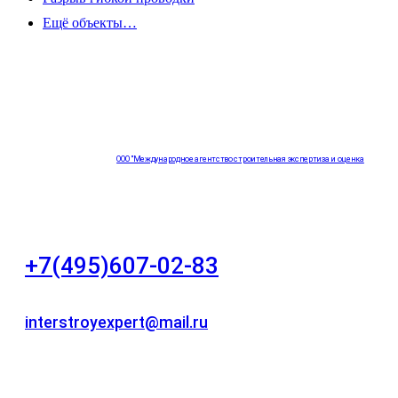
Ещё объекты…
ООО "Международное агентство строительная экспертиза и оценка
"НЕЗАВИСИМОСТЬ"
+7(495)607-02-83
Для звонков в рабочее время в будни
interstroyexpert@mail.ru
Для Ваших заявок
город Москва, Большой Сухаревский переулок