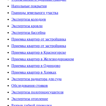
Напольные покрытия
Границы земельного участка
Экспертиза колодцев
Экспертиза кровли
Экспертиза бассейна
Приемка квартир от застройщика
Приемка квартир от застройщика
Приемка квартир в Красногорске
Приемка квартир в Железнодорожном
Приемка квартир в Одинцово
Приемка квартир в Химках
Экспертиза радиатора для суда
Обследования стояков
Экспертиза полотенцесушителя
Экспертиза отопление
Разрыв гибкой проводки