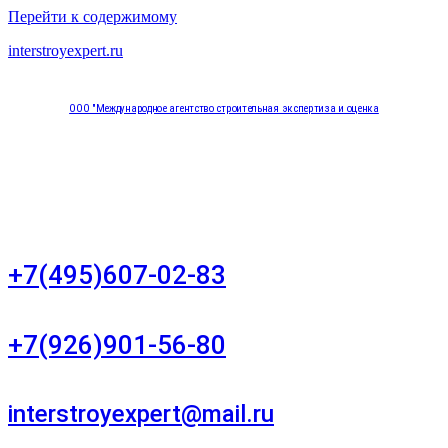
Перейти к содержимому
interstroyexpert.ru
ООО "Международное агентство строительная экспертиза и оценка
"НЕЗАВИСИМОСТЬ"
Москва, Большой Сухаревский переулок дом 11, офис 8
+7(495)607-02-83
Для звонков в рабочее время в будни
+7(926)901-56-80
Для звонков в выходные и праздничные дни
interstroyexpert@mail.ru
Для Ваших заявок