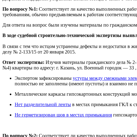
По вопросу №1:
Соответствует ли качество выполненных работ
требованиям, обычно предъявляемым к работам соответствующ
Для ответа на вопрос были изучены материалы по гражданскому
В ходе судебной строительно-технической экспертизы выяв
В связи с тем что истцом устранены дефекты и недостатки в 
делу № 2-133/15 от 20 января 2015.
Ответ экспертизы:
Изучив материалы гражданского дела № 2-1
№4) квартиры по адресу: г. Казань, ул. Военный городок — 33 
Экспертом зафиксированы
уступы между смежными элем
полностью не заполнены (имеют пустоты) и взаимно не
Металлические каркасы гипсокартонных конструкций м
Нет разделительной ленты
в местах примыкания ГКЛ к с
Не герметизирован шов в местах примыкания
гипсокарто
По вопросу №2:
Соответствует ли качество выполненных работ