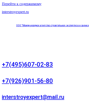
Перейти к содержимому
interstroyexpert.ru
ООО "Международное агентство строительная экспертиза и оценка
"НЕЗАВИСИМОСТЬ"
Москва, Большой Сухаревский переулок дом 11, офис 8
+7(495)607-02-83
Для звонков в рабочее время в будни
+7(926)901-56-80
Для звонков в выходные и праздничные дни
interstroyexpert@mail.ru
Для Ваших заявок