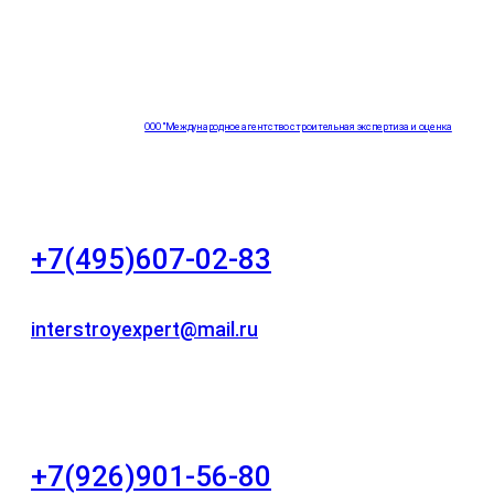
ООО "Международное агентство строительная экспертиза и оценка
"НЕЗАВИСИМОСТЬ"
+7(495)607-02-83
Для звонков в рабочее время в будни
interstroyexpert@mail.ru
Для Ваших заявок
город Москва, Большой Сухаревский переулок
дом 11, офис 8
+7(926)901-56-80