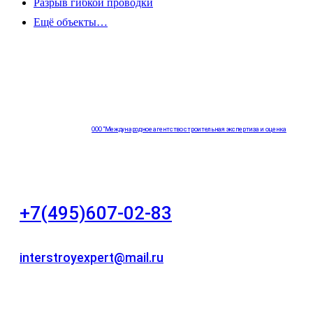
Разрыв гибкой проводки
Ещё объекты…
ООО "Международное агентство строительная экспертиза и оценка
"НЕЗАВИСИМОСТЬ"
+7(495)607-02-83
Для звонков в рабочее время в будни
interstroyexpert@mail.ru
Для Ваших заявок
город Москва, Большой Сухаревский переулок