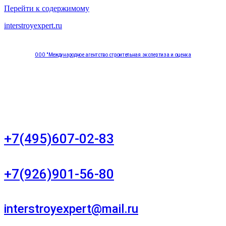
Перейти к содержимому
interstroyexpert.ru
ООО "Международное агентство строительная экспертиза и оценка
"НЕЗАВИСИМОСТЬ"
Москва, Большой Сухаревский переулок дом 11, офис 8
+7(495)607-02-83
Для звонков в рабочее время в будни
+7(926)901-56-80
Для звонков в выходные и праздничные дни
interstroyexpert@mail.ru
Для Ваших заявок