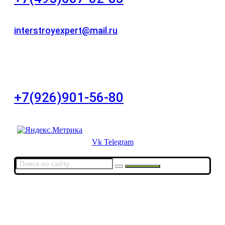
Для звонков в рабочее время в будни
interstroyexpert@mail.ru
Для Ваших заявок
город Москва, Большой Сухаревский переулок
дом 11, офис 8
+7(926)901-56-80
Для звонков в выходные и праздничные дни
Vk
Telegram