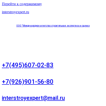
Перейти к содержимому
interstroyexpert.ru
ООО "Международное агентство строительная экспертиза и оценка
"НЕЗАВИСИМОСТЬ"
Москва, Большой Сухаревский переулок дом 11, офис 8
+7(495)607-02-83
Для звонков в рабочее время в будни
+7(926)901-56-80
Для звонков в выходные и праздничные дни
interstroyexpert@mail.ru
Для Ваших заявок