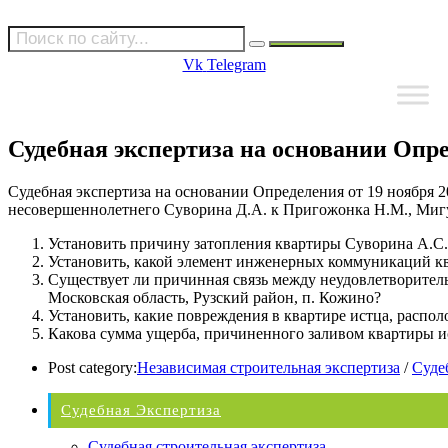
Vk
Telegram
Судебная экспертиза на основании Опред
Судебная экспертиза на основании Определения от 19 ноября 2
несовершеннолетнего Суворина Д.А. к Пригожонка Н.М., Мигу
Установить причину затопления квартиры Суворина А.С.,
Установить, какой элемент инженерных коммуникаций ква
Существует ли причинная связь между неудовлетворите
Московская область, Рузский район, п. Кожино?
Установить, какие повреждения в квартире истца, распол
Какова сумма ущерба, причиненного заливом квартиры ис
Post category:
Независимая строительная экспертиза
/
Суде
Судебная Экспертиза
Судебная строительная экспертиза