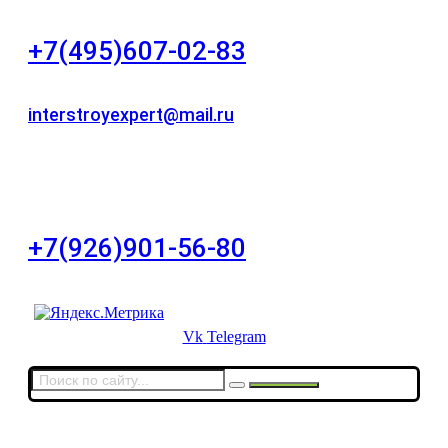
+7(495)607-02-83
Для звонков в рабочее время в будни
interstroyexpert@mail.ru
Для Ваших заявок
город Москва, Большой Сухаревский переулок
дом 11, офис 8
+7(926)901-56-80
Для звонков в выходные и праздничные дни
Vk
Telegram