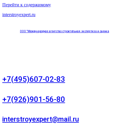
Перейти к содержимому
interstroyexpert.ru
ООО "Международное агентство строительная экспертиза и оценка
"НЕЗАВИСИМОСТЬ"
Москва, Большой Сухаревский переулок дом 11, офис 8
+7(495)607-02-83
Для звонков в рабочее время в будни
+7(926)901-56-80
Для звонков в выходные и праздничные дни
interstroyexpert@mail.ru
Для Ваших заявок