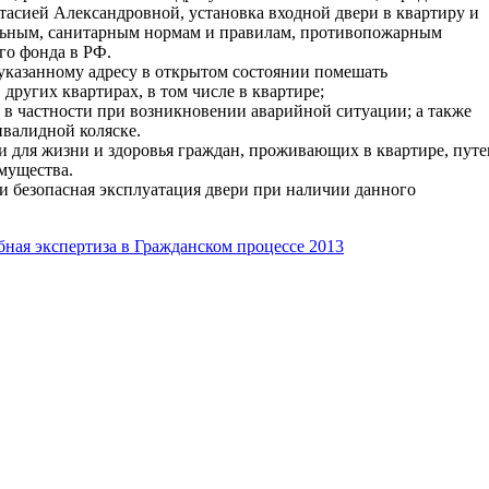
асией Александровной, установка входной двери в квартиру и
ельным, санитарным нормам и правилам, противопожарным
го фонда в РФ.
указанному адресу в открытом состоянии помешать
ругих квартирах, в том числе в квартире;
 в частности при возникновении аварийной ситуации; а также
нвалидной коляске.
и для жизни и здоровья граждан, проживающих в квартире, пут
мущества.
и безопасная эксплуатация двери при наличии данного
бная экспертиза в Гражданском процессе 2013