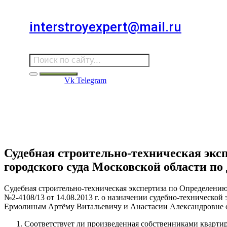
Для звонков в выходные и праздничные дни
interstroyexpert@mail.ru
Для Ваших заявок
Vk
Telegram
Судебная Экспертиза
Услуги
Информация
Стро
Строительная экспертиза
Судебная строительно-техническая экс
городского суда Московской области по 
Судебная строительно-техническая экспертиза по Определению
№2-4108/13 от 14.08.2013 г. о назначении судебно-техническо
Ермолиным Артёму Витальевичу и Анастасии Александровне о
Соответствует ли произведенная собственниками квартир