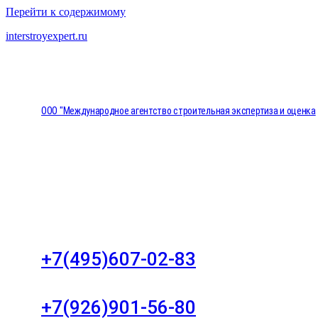
Перейти к содержимому
interstroyexpert.ru
ООО "Международное агентство строительная экспертиза и оценка
"НЕЗАВИСИМОСТЬ"
Москва, Большой Сухаревский переулок дом 11, о
8
+7(495)607-02-83
Для звонков в рабочее время в будни
+7(926)901-56-80