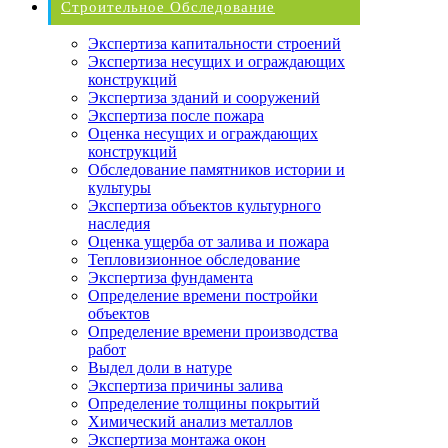
Строительное Обследование
Экспертиза капитальности строений
Экспертиза несущих и ограждающих
конструкций
Экспертиза зданий и сооружений
Экспертиза после пожара
Оценка несущих и ограждающих
конструкций
Обследование памятников истории и
культуры
Экспертиза объектов культурного
наследия
Оценка ущерба от залива и пожара
Тепловизионное обследование
Экспертиза фундамента
Определение времени постройки
объектов
Определение времени производства
работ
Выдел доли в натуре
Экспертиза причины залива
Определение толщины покрытий
Химический анализ металлов
Экспертиза монтажа окон