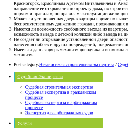
Красногорск, Ермолиным Артемом Витальевичем и Анаст
направление ее открывания по проекту дома; по строит
нормам и правилам; по правилам эксплуатации жилищно
Может ли установленная дверь квартиры в доме по выше
беспрепятственному движению граждан, проживающих в д
Имеется ли возможность свободного выхода из квартиры,
возможность выезда с детской коляской либо выезда на и
Не создает ли открывание установленной двери опасност
нанесения побоев и других повреждений, повреждения и
Имеет ли данная дверь механизм доводчика и возможна л
механизма.
Post category:
Независимая строительная экспертиза
/
Суде
Судебная Экспертиза
Судебная строительная экспертиза
Судебная экспертиза в гражданском
процессе
Судебная экспертиза в арбитражном
процессе
Экспертиз для арбитражных судов
Услуги