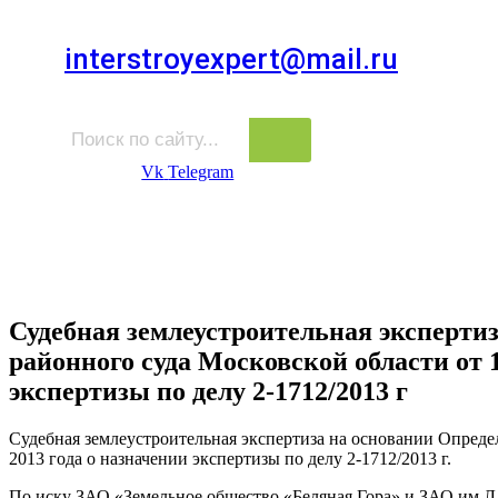
Для звонков в выходные и праздничные дни
interstroyexpert@mail.ru
Для Ваших заявок
Vk
Telegram
Судебная Экспертиза
Услуги
Информация
Стро
Строительная экспертиза
Судебная землеустроительная эксперти
районного суда Московской области от 1
экспертизы по делу 2-1712/2013 г
Судебная землеустроительная экспертиза на основании Определ
2013 года о назначении экспертизы по делу 2-1712/2013 г.
По иску ЗАО «Земельное общество «Беляная Гора» и ЗАО им 