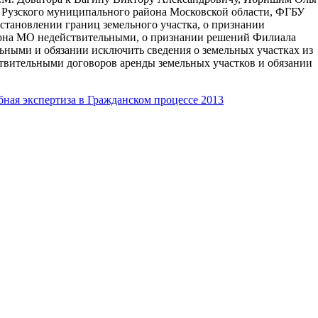
Рузского муниципального района Московской области, ФГБУ
становлении границ земельного участка, о признании
она МО недействительными, о признании решений Филиала
ными и обязании исключить сведения о земельных участках из
твительными договоров аренды земельных участков и обязании
бная экспертиза в Гражданском процессе 2013