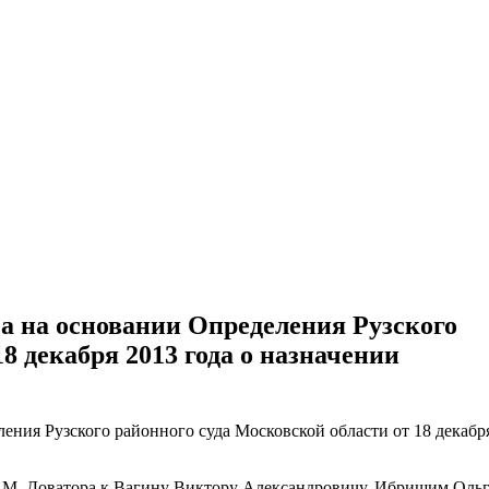
ительное обследование
Аудит
Проверка Смет
Выпо
за на основании Определения Рузского
8 декабря 2013 года о назначении
ения Рузского районного суда Московской области от 18 декабр
Л.М. Доватора к Вагину Виктору Александровичу, Ибришим Оль