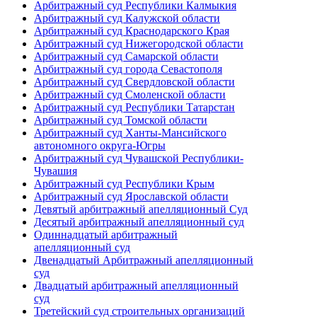
Арбитражный суд Республики Калмыкия
Арбитражный суд Калужской области
Арбитражный суд Краснодарского Края
Арбитражный суд Нижегородской области
Арбитражный суд Самарской области
Арбитражный суд города Севастополя
Арбитражный суд Свердловской области
Арбитражный суд Смоленской области
Арбитражный суд Республики Татарстан
Арбитражный суд Томской области
Арбитражный суд Ханты-Мансийского
автономного округа-Югры
Арбитражный суд Чувашской Республики-
Чувашия
Арбитражный суд Республики Крым
Арбитражный суд Ярославской области
Девятый арбитражный апелляционный Суд
Десятый арбитражный апелляционный суд
Одиннадцатый арбитражный
апелляционный суд
Двенадцатый Арбитражный апелляционный
суд
Двадцатый арбитражный апелляционный
суд
Третейский суд строительных организаций