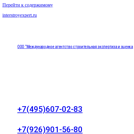
Перейти к содержимому
interstroyexpert.ru
ООО "Международное агентство строительная экспертиза и оценка
"НЕЗАВИСИМОСТЬ"
Москва, Большой Сухаревский переулок дом 11, о
8
+7(495)607-02-83
Для звонков в рабочее время в будни
+7(926)901-56-80