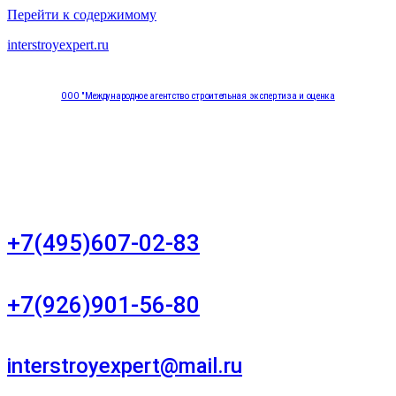
Перейти к содержимому
interstroyexpert.ru
ООО "Международное агентство строительная экспертиза и оценка
"НЕЗАВИСИМОСТЬ"
Москва, Большой Сухаревский переулок дом 11, офис 8
+7(495)607-02-83
Для звонков в рабочее время в будни
+7(926)901-56-80
Для звонков в выходные и праздничные дни
interstroyexpert@mail.ru
Для Ваших заявок