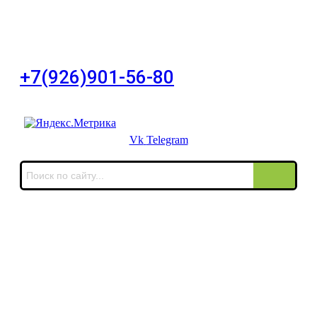
Для Ваших заявок
город Москва, Большой Сухаревский переулок
дом 11, офис 8
+7(926)901-56-80
Для звонков в выходные и праздничные дни
Vk
Telegram