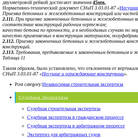
двухметровой рейкой достигают значения
45мм.
Нормативно-технический документ
СНиП 3.03.01-87 «
Несущие
Приемка бетонных и железобетонных конструкций или часте
2.111.
При приемке законченных бетонных и железобетонных ко
соответствие конструкций рабочим чертежам;
качество бетона по прочности, а в необходимых случаях по м
качество применяемых в конструкции материалов, полуфабрика
2.112.
Приемку законченных бетонных и железобетонных конст
конструкций.
2.113.
Требования, предъявляемые к законченным бетонным и ж
Таблица 11
Таким образом, было установлено, что отклонения от вертика
СНиП 3.03.01-87 «
Несущие и ограждающие конструкции
».
Post category:
Независимая строительная экспертиза
Судебная Экспертиза
Судебная строительная экспертиза
Судебная экспертиза в гражданском процессе
Судебная экспертиза в арбитражном процессе
Экспертиз для арбитражных судов