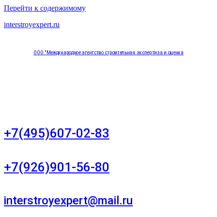
Перейти к содержимому
interstroyexpert.ru
ООО "Международное агентство строительная экспертиза и оценка
"НЕЗАВИСИМОСТЬ"
Москва, Большой Сухаревский переулок дом 11, офис 8
+7(495)607-02-83
Для звонков в рабочее время в будни
+7(926)901-56-80
Для звонков в выходные и праздничные дни
interstroyexpert@mail.ru
Для Ваших заявок