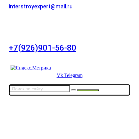
interstroyexpert@mail.ru
Для Ваших заявок
город Москва, Большой Сухаревский переулок
дом 11, офис 8
+7(926)901-56-80
Для звонков в выходные и праздничные дни
Vk
Telegram