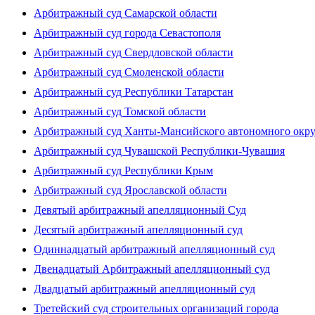
Арбитражный суд Самарской области
Арбитражный суд города Севастополя
Арбитражный суд Свердловской области
Арбитражный суд Смоленской области
Арбитражный суд Республики Татарстан
Арбитражный суд Томской области
Арбитражный суд Ханты-Мансийского автономного окр
Арбитражный суд Чувашской Республики-Чувашия
Арбитражный суд Республики Крым
Арбитражный суд Ярославской области
Девятый арбитражный апелляционный Суд
Десятый арбитражный апелляционный суд
Одиннадцатый арбитражный апелляционный суд
Двенадцатый Арбитражный апелляционный суд
Двадцатый арбитражный апелляционный суд
Третейский суд строительных организаций города