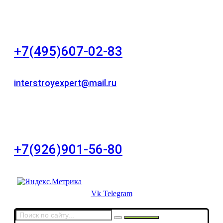
"НЕЗАВИСИМОСТЬ"
+7(495)607-02-83
Для звонков в рабочее время в будни
interstroyexpert@mail.ru
Для Ваших заявок
город Москва, Большой Сухаревский переулок
дом 11, офис 8
+7(926)901-56-80
Для звонков в выходные и праздничные дни
Vk
Telegram