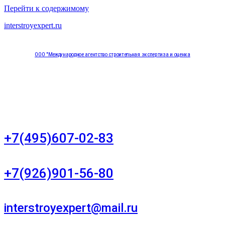
Перейти к содержимому
interstroyexpert.ru
ООО "Международное агентство строительная экспертиза и оценка
"НЕЗАВИСИМОСТЬ"
Москва, Большой Сухаревский переулок дом 11, офис 8
+7(495)607-02-83
Для звонков в рабочее время в будни
+7(926)901-56-80
Для звонков в выходные и праздничные дни
interstroyexpert@mail.ru
Для Ваших заявок