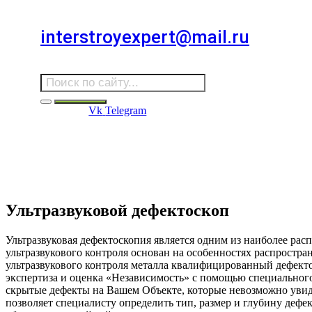
Для звонков в выходные и праздничные дни
interstroyexpert@mail.ru
Для Ваших заявок
Vk
Telegram
Судебная Экспертиза
Услуги
Информация
Стро
Строительная экспертиза
Ультразвуковой дефектоскоп
Ультразвуковая дефектоскопия является одним из наиболее ра
ультразвукового контроля основан на особенностях распростра
ультразвукового контроля металла квалифицированный дефек
экспертиза и оценка «Независимость» с помощью специальног
скрытые дефекты на Вашем Объекте, которые невозможно увид
позволяет специалисту определить тип, размер и глубину дефе