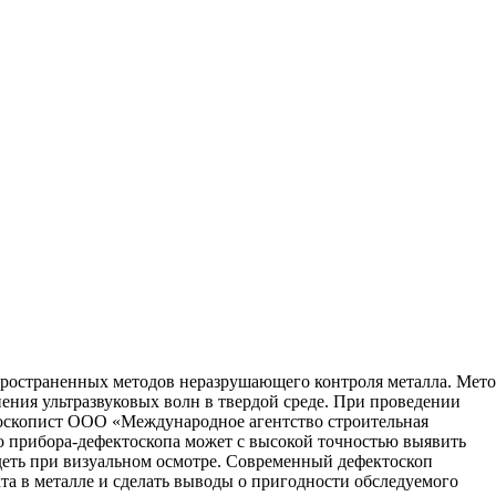
ительное обследование
Аудит
Проверка Смет
Выпо
спространенных методов неразрушающего контроля металла. Мет
нения ультразвуковых волн в твердой среде. При проведении
тоскопист ООО «Международное агентство строительная
о прибора-дефектоскопа может с высокой точностью выявить
еть при визуальном осмотре. Современный дефектоскоп
кта в металле и сделать выводы о пригодности обследуемого