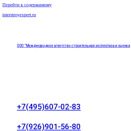
Перейти к содержимому
interstroyexpert.ru
ООО "Международное агентство строительная экспертиза и оценка
"НЕЗАВИСИМОСТЬ"
Москва, Большой Сухаревский переулок дом 11, о
8
+7(495)607-02-83
Для звонков в рабочее время в будни
+7(926)901-56-80