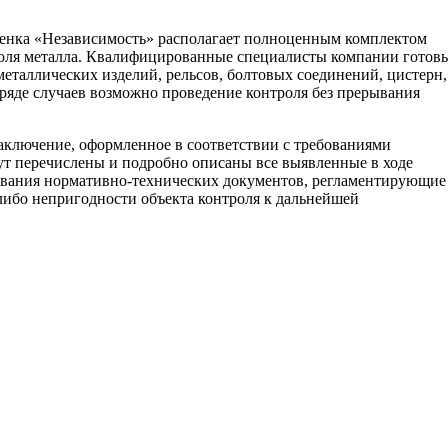
ценка «Независимость» располагает полноценным комплектом
оля металла. Квалифицированные специалисты компании готов
еталлических изделий, рельсов, болтовых соединений, цистерн,
 ряде случаев возможно проведение контроля без прерывания
аключение, оформленное в соответствии с требованиями
ут перечислены и подробно описаны все выявленные в ходе
ования нормативно-технических документов, регламентирующие
 либо непригодности объекта контроля к дальнейшей