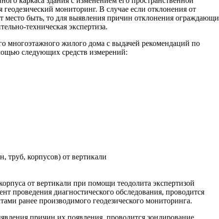
нного каркаса здания с изменением его пространственной
 геодезический мониторинг. В случае если отклонения от
т место быть, то для выявления причин отклонения ограждающ
тельно-техническая экспертиза.
го многоэтажного жилого дома с выдачей рекомендаций по
мощью следующих средств измерений:
корпуса от вертикали при помощи теодолита экспертизой
ент проведения диагностического обследования, проводится
тами ранее производимого геодезического мониторинга.
ыявления причин их появления, проводится зондирование