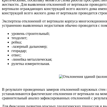
критическими, поскольку меняется схема работы пространстве
жесткости. Для выявления отклонений от вертикали проводится
вертикали ограждающих конструкций всего жилого дома имею
конструкций всего жилого дома от вертикали проводится строи
Экспертиза отклонений от вертикали корпуса многосекционно
устранению выявленных недостатков обычно проводится с по
уровень строительный;
теодолит;
рейка;
-лазерный дальномер;
георадар;
отвес;
-линейка металлическая;
рулетка измерительная.
В результате проведенных замеров отклонений наружных стен 
устанавливаются фактические отклонения от вертикали на мом
сравнительный анализ зафиксированных отклонений с результа
Для фиксации развития опасных геологических процессов и в