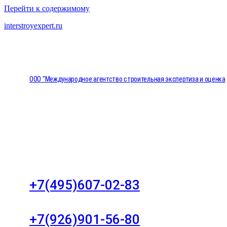
Перейти к содержимому
interstroyexpert.ru
ООО "Международное агентство строительная экспертиза и оценка
"НЕЗАВИСИМОСТЬ"
Москва, Большой Сухаревский переулок дом 11, о
8
+7(495)607-02-83
Для звонков в рабочее время в будни
+7(926)901-56-80