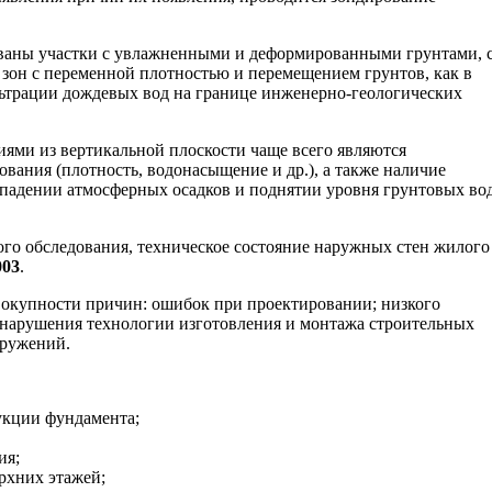
рованы участки с увлажненными и деформированными грунтами, 
зон с переменной плотностью и перемещением грунтов, как в
фильтрации дождевых вод на границе инженерно-геологических
ми из вертикальной плоскости чаще всего являются
вания (плотность, водонасыщение и др.), а также наличие
падении атмосферных осадков и поднятии уровня грунтовых во
ого обследования, техническое состояние наружных стен жилого
003
.
вокупности причин: ошибок при проектировании; низкого
 нарушения технологии изготовления и монтажа строительных
оружений.
укции фундамента;
ия;
рхних этажей;