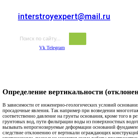
Для звонков в выходные и праздничные дни
interstroyexpert@mail.ru
Для Ваших заявок
Vk
Telegram
Судебная Экспертиза
Услуги
Информация
Стро
Строительная экспертиза
Определение вертикальности (отклонен
В зависимости от инженерно-геологических условий основания
просадочные явления. Так например при возведении многоэтажн
соответственно давление на грунты основания, кроме того в р
грунтовых вод, пути фильтрации воды из поверхностных водот
вызывать непрогнозируемые деформации оснований фундаменто
следствие отклонению от вертикали ограждающих конструкций