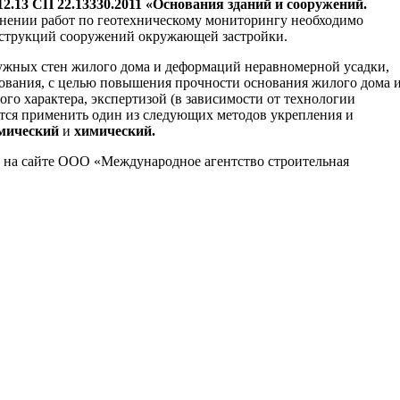
12.13
СП 22.13330.2011 «Основания зданий и сооружений.
нении работ по геотехническому мониторингу необходимо
нструкций сооружений окружающей застройки.
ужных стен жилого дома и деформаций неравномерной усадки,
ования, с целью повышения прочности основания жилого дома 
го характера, экспертизой (в зависимости от технологии
ется применить один из следующих методов укрепления и
имический
и
химический.
 на сайте ООО «Международное агентство строительная