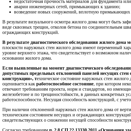
недостаточная прочность материалов для фундамента или
аварии инженерных сетей, примыкающих к зданию;
возведение новых сооружений, вплотную примыкающих 
В результате визуального осмотра жилого дома могут быть з
виде сквозных трещин, отколов бетона по соединительным шв
ограждающих конструкций.
В результате диагностического обследования жилого дома 
плоскости наружных стен жилого дома имеют переменный хар
уровне верхнего этажа, что свидетельствует о возможном нал
основании жилого дома.
Если выявленные на момент диагностического обследован
допустимых предельных отклонений панелей несущих стен 
конструкции», т
ехническое состояние наружных стен жилого 
оценивается как
работоспособное
состояние
, при котором не
отвечают требованиям проекта, норм и стандартов, но имеющи
железобетоне и по трещиностойкости, в данных конкретных у
работоспособности. Несущая способность конструкций, с учет
При наличии отклонений наружных стен жилого дома от вертик
техническим состоянием несущих и ограждающих конструкций
свидетельствующих о снижении несущей способности констру
Согласно требованиям
п. 2.8 СП 22.13330.2011 «Основания 