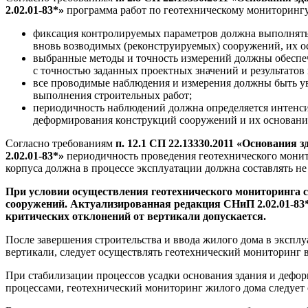
2.02.01-83*»
программа работ по геотехническому мониторинг
фиксация контролируемых параметров должна выполнятьс
вновь возводимых (реконструируемых) сооружений, их 
выбранные методы и точность измерений должны обеспеч
с точностью заданных проектных значений и результатов 
все проводимые наблюдения и измерения должны быть ув
выполнения строительных работ;
периодичность наблюдений должна определяется интенси
деформирования конструкций сооружений и их основани
Согласно требованиям
п. 12.1 СП 22.13330.2011 «Основания
2.02.01-83*»
периодичность проведения геотехнического монит
корпуса должна в процессе эксплуатации должна составлять не 
При условии осуществления геотехнического мониторинга с
сооружений. Актуализированная редакция СНиП 2.02.01-83*
критических отклонений от вертикали допускается.
После завершения строительства и ввода жилого дома в экспл
вертикали, следует осуществлять геотехнический мониторинг в
При стабилизации процессов усадки основания здания и деф
процессами, геотехнический мониторинг жилого дома следует о