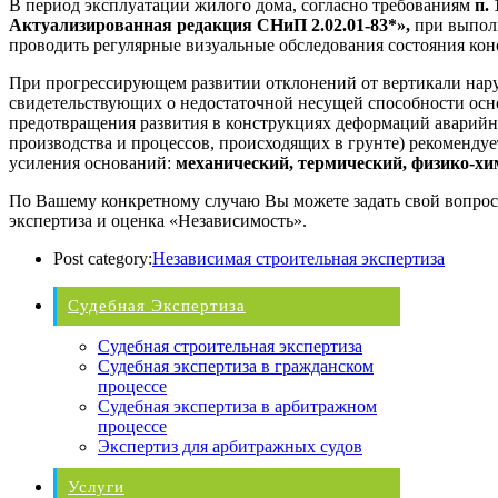
В период эксплуатации жилого дома, согласно требованиям
п. 
Актуализированная редакция СНиП 2.02.01-83*»,
при выпол
проводить регулярные визуальные обследования состояния ко
При прогрессирующем развитии отклонений от вертикали нар
свидетельствующих о недостаточной несущей способности осн
предотвращения развития в конструкциях деформаций аварийно
производства и процессов, происходящих в грунте) рекоменду
усиления оснований:
механический, термический, физико-х
По Вашему конкретному случаю Вы можете задать свой вопрос
экспертиза и оценка «Независимость».
Post category:
Независимая строительная экспертиза
Судебная Экспертиза
Судебная строительная экспертиза
Судебная экспертиза в гражданском
процессе
Судебная экспертиза в арбитражном
процессе
Экспертиз для арбитражных судов
Услуги