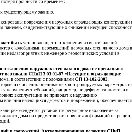
 потеря прочности со временем;
к существующему зданию.
афиксированы повреждения наружных ограждающих конструкций 
ам панелей, свидетельствующие о снижении несущей способнос
может быть
установлено, что отклонения из вертикальной
актер с колебаниями перемещений наружных стен жилого дома 
ичии неблагоприятных инженерно-геологических условий в
ия отклонения наружных стен жилого дома не превышают
от вертикали СНиП 3.03.01-87 «Несущие и ограждающие
дома, в соответствии с положениями
СП 13-102-2003
,
которые из численно оцениваемых контролируемых параметров н
еся нарушения требований, например, по деформативности, а в
словиях эксплуатации не приводят к нарушению
ом влияния имеющихся дефектов и повреждений, обеспечивается
али рекомендуется установить регулярное наблюдение за
 жилого дома на предмет возникновения деформаций и трещин,
кций.
зданий и сооружений. Актуализированная редакция СНиП