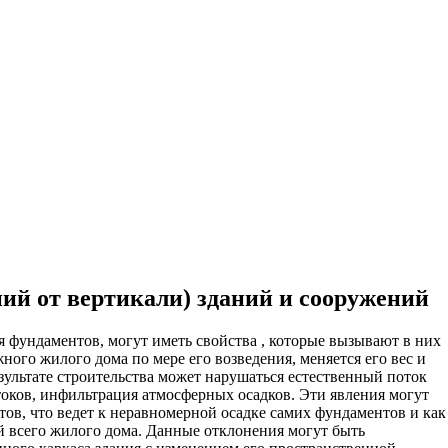
ительное обследование
Аудит
Проверка Смет
Выпо
ий от вертикали) зданий и сооружений
 фундаментов, могут иметь свойства , которые вызывают в них
ого жилого дома по мере его возведения, меняется его вес и
езультате строительства может нарушаться естественный поток
оков, инфильтрация атмосферных осадков. Эти явления могут
в, что ведет к неравномерной осадке самих фундаментов и как
 всего жилого дома. Данные отклонения могут быть