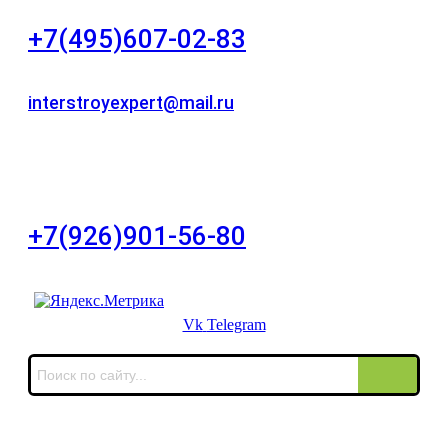
+7(495)607-02-83
Для звонков в рабочее время в будни
interstroyexpert@mail.ru
Для Ваших заявок
город Москва, Большой Сухаревский переулок
дом 11, офис 8
+7(926)901-56-80
Для звонков в выходные и праздничные дни
Vk
Telegram