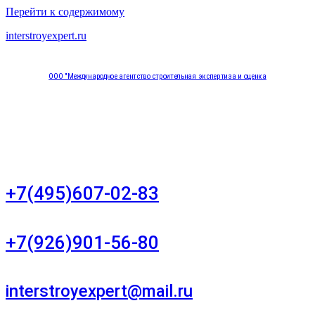
Перейти к содержимому
interstroyexpert.ru
ООО "Международное агентство строительная экспертиза и оценка
"НЕЗАВИСИМОСТЬ"
Москва, Большой Сухаревский переулок дом 11, офис 8
+7(495)607-02-83
Для звонков в рабочее время в будни
+7(926)901-56-80
Для звонков в выходные и праздничные дни
interstroyexpert@mail.ru
Для Ваших заявок