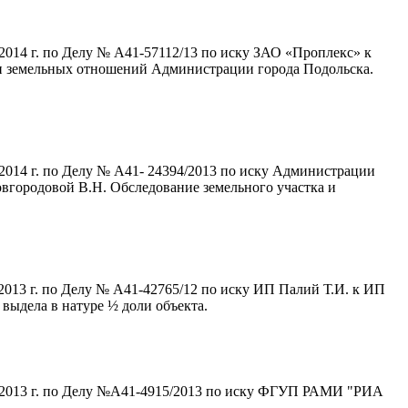
2014 г. по Делу № А41-57112/13 по иску ЗАО «Проплекс» к
и земельных отношений Администрации города Подольска.
2014 г. по Делу № А41- 24394/2013 по иску Администрации
вгородовой В.Н. Обследование земельного участка и
2013 г. по Делу № А41-42765/12 по иску ИП Палий Т.И. к ИП
выдела в натуре ½ доли объекта.
5.2013 г. по Делу №А41-4915/2013 по иску ФГУП РАМИ "РИА