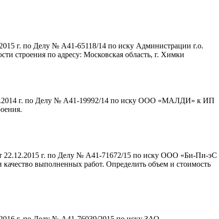
015 г. по Делу № А41-65118/14 по иску Администрации г.о.
и строения по адресу: Московская область, г. Химки
7.2014 г. по Делу № А41-19992/14 по иску ООО «МАЛДИ» к ИП
оения.
 22.12.2015 г. по Делу № А41-71672/15 по иску ООО «Би-Пи-эС
качество выполненных работ. Определить объем и стоимость
2016 г. по Делу № А41-76039/2015 по иску ЗАО