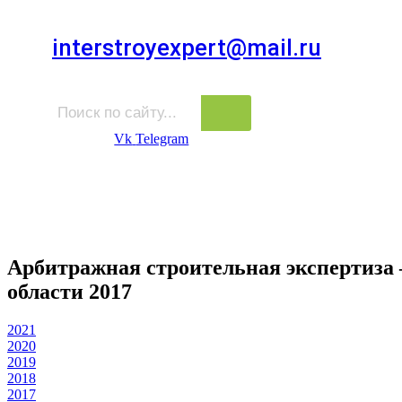
Для звонков в выходные и праздничные дни
interstroyexpert@mail.ru
Для Ваших заявок
Vk
Telegram
Судебная Экспертиза
Услуги
Информация
Стро
Строительная экспертиза
Арбитражная строительная экспертиза
области 2017
2021
2020
2019
2018
2017