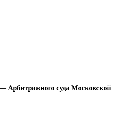
ительное обследование
Аудит
Проверка Смет
Выпо
 — Арбитражного суда Московской