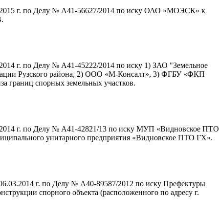
.2015 г. по Делу № А41-56627/2014 по иску ОАО «МОЭСК» к
.
014 г. по Делу № А41-45222/2014 по иску 1) ЗАО "Земельное
рации Рузского района, 2) ООО «М-Консалт», 3) ФГБУ «ФКП
иза границ спорных земельных участков.
.2014 г. по Делу № А41-42821/13 по иску МУП «Видновское ПТО
иципального унитарного предприятия «Видновское ПТО ГХ».
6.03.2014 г. по Делу № А40-89587/2012 по иску Префектуры
струкции спорного объекта (расположенного по адресу г.