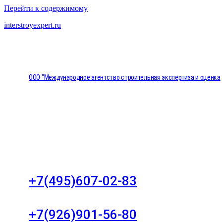
Перейти к содержимому
interstroyexpert.ru
ООО "Международное агентство строительная экспертиза и оценка
"НЕЗАВИСИМОСТЬ"
Москва, Большой Сухаревский переулок дом 11, о
8
+7(495)607-02-83
Для звонков в рабочее время в будни
+7(926)901-56-80